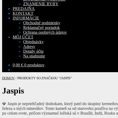
ZNAMENIE RYBY
PREDAJŇA
KONTAKT
INFORMÁCIE
Obchodné podmienky
Reklamačný poriadok
Ochrana osobných údajov
MÔJ ÚČET
Objednávky
Adresy
Detaily účtu
Na stiahnutie
0,00
€
0 produktov
DOMOV
/
PRODUKTY SO ZNAČKOU “JASPIS”
Jaspis
💎 Jaspis je nepriehľadný drahokam, ktorý patrí do skupiny kremeňov 
železa a iných minerálov. Tento kameň sa od staroveku používa na v
po celom svete, pričom významné ložiská sú v Brazílii, Indii, Rusku