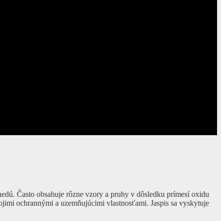
hnedú. Často obsahuje rôzne vzory a pruhy v dôsledku prímesí oxidu
jimi ochrannými a uzemňujúcimi vlastnosťami. Jaspis sa vyskytuje