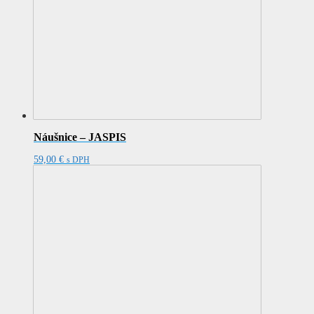
Náušnice – JASPIS
59,00
€
s DPH