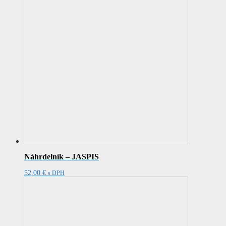
Náhrdelník – JASPIS
52,00
€
s DPH