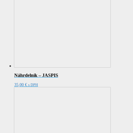
Náhrdelník – JASPIS
35,00
€
s DPH