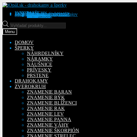
Preskočiť
Preskočiť
na
na
KONTAKT
INFORMÁCIE
Obchodné podmienky
Reklamačný poriadok
Ochrana osobných údajov
MÔJ ÚČET
Objednávky
Adresy
Detaily účtu
navigáciu
obsah
Na stiahnutie
Products
search
Menu
DOMOV
ŠPERKY
NÁHRDELNÍKY
NÁRAMKY
NÁUŠNICE
PRÍVESKY
PRSTENE
DRAHOKAMY
ZVEROKRUH
ZNAMENIE BARAN
ZNAMENIE BÝK
ZNAMENIE BLÍŽENCI
ZNAMENIE RAK
ZNAMENIE LEV
ZNAMENIE PANNA
ZNAMENIE VÁHY
ZNAMENIE ŠKORPIÓN
ZNAMENIE STRELEC