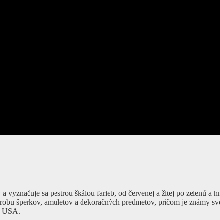
a vyznačuje sa pestrou škálou farieb, od červenej a žltej po zelenú a 
ýrobu šperkov, amuletov a dekoračných predmetov, pričom je známy svo
 a USA.