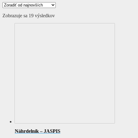
Zoradené
Zobrazuje sa 19 výsledkov
podľa
najnovších
Náhrdelník – JASPIS