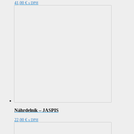
41,00
€
s DPH
Náhrdelník – JASPIS
22,00
€
s DPH