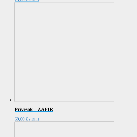
s DPH
Prívesok – ZAFÍR
69,00
€
s DPH