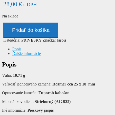
28,00
€
s DPH
Na sklade
množstvo
Prívesok
Pridať do košíka
-
JASPIS
Kategória:
PRÍVESKY
Značka:
Jaspis
Popis
Ďalšie informácie
Popis
Váha:
10,71 g
Veľkosť jednotlivého kameňa:
Rozmer cca 25 x 18 mm
Opracovanie kameňa:
Tuporoh kabošon
Materiál kovodielu:
Strieborný (AG-925)
Iné informácie:
Pieskový jaspis