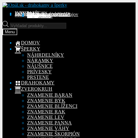
Preskočiť
Preskočiť
na
na
KONTAKT
INFORMÁCIE
Obchodné podmienky
Reklamačný poriadok
Ochrana osobných údajov
MÔJ ÚČET
Objednávky
Adresy
Detaily účtu
navigáciu
obsah
Na stiahnutie
Products
search
Menu
DOMOV
ŠPERKY
NÁHRDELNÍKY
NÁRAMKY
NÁUŠNICE
PRÍVESKY
PRSTENE
DRAHOKAMY
ZVEROKRUH
ZNAMENIE BARAN
ZNAMENIE BÝK
ZNAMENIE BLÍŽENCI
ZNAMENIE RAK
ZNAMENIE LEV
ZNAMENIE PANNA
ZNAMENIE VÁHY
ZNAMENIE ŠKORPIÓN