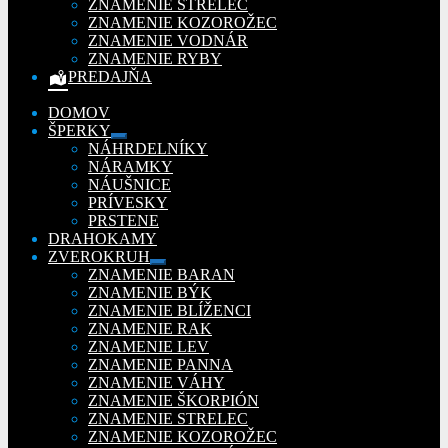
ZNAMENIE STRELEC
ZNAMENIE KOZOROŽEC
ZNAMENIE VODNÁR
ZNAMENIE RYBY
PREDAJŇA
DOMOV
ŠPERKY
Rozbaliť
NÁHRDELNÍKY
podradené
NÁRAMKY
menu
NÁUŠNICE
PRÍVESKY
PRSTENE
DRAHOKAMY
ZVEROKRUH
Rozbaliť
ZNAMENIE BARAN
podradené
ZNAMENIE BÝK
menu
ZNAMENIE BLÍŽENCI
ZNAMENIE RAK
ZNAMENIE LEV
ZNAMENIE PANNA
ZNAMENIE VÁHY
ZNAMENIE ŠKORPIÓN
ZNAMENIE STRELEC
ZNAMENIE KOZOROŽEC