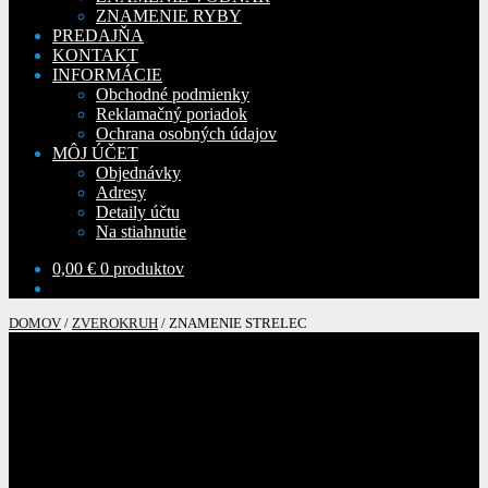
ZNAMENIE RYBY
PREDAJŇA
KONTAKT
INFORMÁCIE
Obchodné podmienky
Reklamačný poriadok
Ochrana osobných údajov
MÔJ ÚČET
Objednávky
Adresy
Detaily účtu
Na stiahnutie
0,00
€
0 produktov
DOMOV
/
ZVEROKRUH
/
ZNAMENIE STRELEC