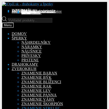
Preskočiť
Preskočiť
na
na
KONTAKT
INFORMÁCIE
Obchodné podmienky
Reklamačný poriadok
Ochrana osobných údajov
MÔJ ÚČET
Objednávky
Adresy
Detaily účtu
navigáciu
obsah
Na stiahnutie
Products
search
Menu
DOMOV
ŠPERKY
NÁHRDELNÍKY
NÁRAMKY
NÁUŠNICE
PRÍVESKY
PRSTENE
DRAHOKAMY
ZVEROKRUH
ZNAMENIE BARAN
ZNAMENIE BÝK
ZNAMENIE BLÍŽENCI
ZNAMENIE RAK
ZNAMENIE LEV
ZNAMENIE PANNA
ZNAMENIE VÁHY
ZNAMENIE ŠKORPIÓN
ZNAMENIE STRELEC