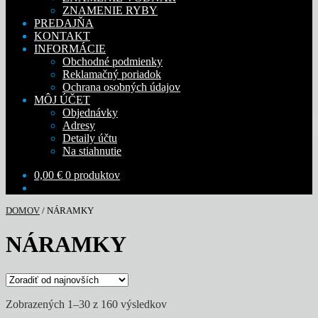
ZNAMENIE RYBY
PREDAJŇA
KONTAKT
INFORMÁCIE
Obchodné podmienky
Reklamačný poriadok
Ochrana osobných údajov
MÔJ ÚČET
Objednávky
Adresy
Detaily účtu
Na stiahnutie
0,00
€
0 produktov
DOMOV
/
NÁRAMKY
NÁRAMKY
Zoradené
Zobrazených 1–30 z 160 výsledkov
podľa