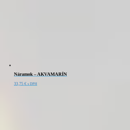
Náramok – AKVAMARÍN
33,75
€
s DPH