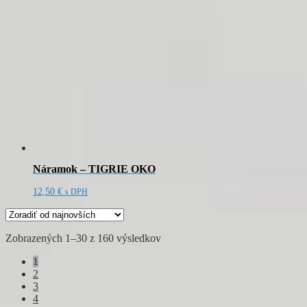
Náramok – TIGRIE OKO
12,50
€
s DPH
Zoradené
Zobrazených 1–30 z 160 výsledkov
podľa
1
najnovších
2
3
4