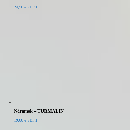
24,50
€
s DPH
Náramok – TURMALÍN
19,00
€
s DPH