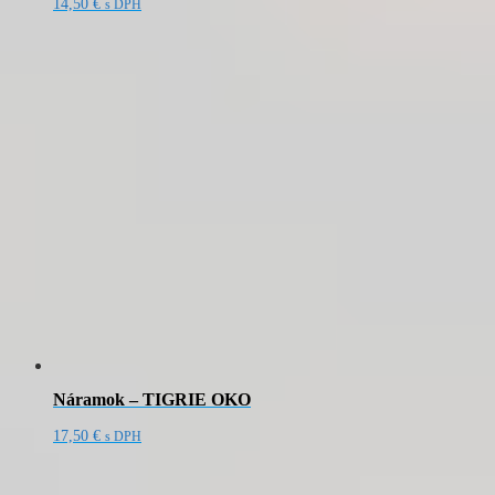
14,50
€
s DPH
Náramok – TIGRIE OKO
17,50
€
s DPH