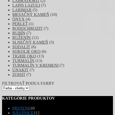
LABRADORIT
(2)
LAPIS LAZULI
(7)
LARIMAR
(5)
MESAČNÝ KAMEŇ
(10)
ÓNYX
(4)
PERLEŤ
(1)
RODOCHROZIT
(7)
RUBÍN
(7)
RUŽENÍN
(12)
SLNEČNÝ KAMEŇ
(3)
SODALIT
(6)
SOKOLIE OKO
(6)
TIGRIE OKO
(13)
TURMALÍN
(13)
TURMALÍN V KREMENI
(7)
UNAKIT
(7)
ZOISIT
(7)
FILTROVAŤ PODĽA FARBY
KATEGÓRIE PRODUKTOV
69
PRSTENE
69
produktov
112
NÁUŠNICE
112