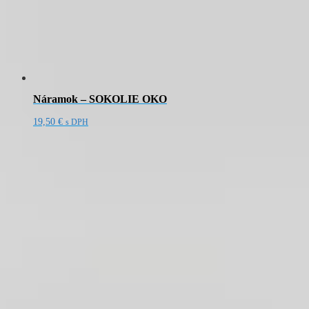
Náramok – SOKOLIE OKO
19,50
€
s DPH