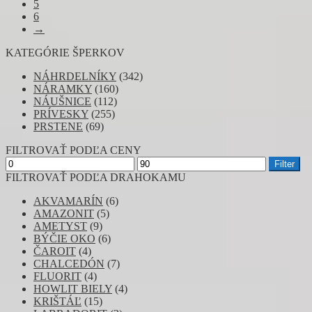
5
6
→
KATEGÓRIE ŠPERKOV
NÁHRDELNÍKY
(342)
NÁRAMKY
(160)
NÁUŠNICE
(112)
PRÍVESKY
(255)
PRSTENE
(69)
FILTROVAŤ PODĽA CENY
Minimálna
Maximálna
Filter
cena
cena
FILTROVAŤ PODĽA DRAHOKAMU
AKVAMARÍN
(6)
AMAZONIT
(5)
AMETYST
(9)
BÝČIE OKO
(6)
ČAROIT
(4)
CHALCEDÓN
(7)
FLUORIT
(4)
HOWLIT BIELY
(4)
KRIŠTÁĽ
(15)