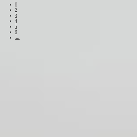
1
najnovších
2
3
4
5
6
→