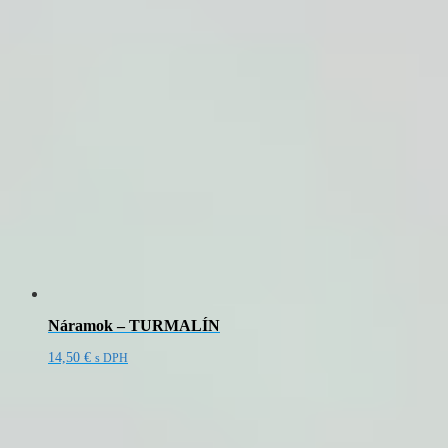
Náramok – TURMALÍN
14,50
€
s DPH