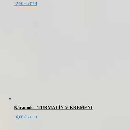
12,50
€
s DPH
Náramok – TURMALÍN V KREMENI
16,00
€
s DPH