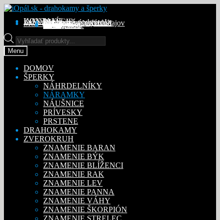
Preskočiť
Preskočiť
na
na
KONTAKT
INFORMÁCIE
Obchodné podmienky
Reklamačný poriadok
Ochrana osobných údajov
MÔJ ÚČET
Objednávky
Adresy
Detaily účtu
navigáciu
obsah
Na stiahnutie
Products
search
Menu
DOMOV
ŠPERKY
NÁHRDELNÍKY
NÁRAMKY
NÁUŠNICE
PRÍVESKY
PRSTENE
DRAHOKAMY
ZVEROKRUH
ZNAMENIE BARAN
ZNAMENIE BÝK
ZNAMENIE BLÍŽENCI
ZNAMENIE RAK
ZNAMENIE LEV
ZNAMENIE PANNA
ZNAMENIE VÁHY
ZNAMENIE ŠKORPIÓN
ZNAMENIE STRELEC