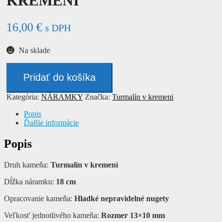
KREMENI
16,00
€
s DPH
Na sklade
množstvo
Náramok
Pridať do košíka
-
TURMALÍN
Kategória:
NÁRAMKY
Značka:
Turmalín v kremeni
V
KREMENI
Popis
Ďalšie informácie
Popis
Druh kameňa:
Turmalín v kremeni
Dĺžka náramku:
18 cm
Opracovanie kameňa:
Hladké nepravidelné nugety
Veľkosť jednotlivého kameňa:
Rozmer 13×10 mm