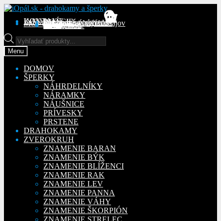
Preskočiť
Preskočiť
na
na
KONTAKT
INFORMÁCIE
Obchodné podmienky
Reklamačný poriadok
Ochrana osobných údajov
MÔJ ÚČET
Objednávky
Adresy
Detaily účtu
navigáciu
obsah
Na stiahnutie
Products
search
Menu
DOMOV
ŠPERKY
NÁHRDELNÍKY
NÁRAMKY
NÁUŠNICE
PRÍVESKY
PRSTENE
DRAHOKAMY
ZVEROKRUH
ZNAMENIE BARAN
ZNAMENIE BÝK
ZNAMENIE BLÍŽENCI
ZNAMENIE RAK
ZNAMENIE LEV
ZNAMENIE PANNA
ZNAMENIE VÁHY
ZNAMENIE ŠKORPIÓN
ZNAMENIE STRELEC