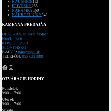
produktov
112
NÁUŠNICE
112
255
produktov
PRÍVESKY
255
produktov
160
NÁRAMKY
160
produktov
342
NÁHRDELNÍKY
342
produktov
KAMENNÁ PREDAJŇA
OPÁL - RNDr. Jozef Molnár
Hrnčiarska 6
KOŠICE
,
04001
SLOVENSKO
E-MAIL:
info@iopal.sk
TELEFÓN:
055-6231899
OPAL.drahokamy
opal.drahokamy
OTVÁRACIE HODINY
Pondelok
9:00 - 17:00
Utorok
9:00 - 17:00
Streda