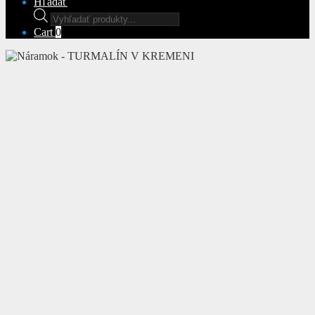
Hľadať
Products
search
Cart
0
Prezeráte si:
Náramok – TURMALÍN V KREMENI
16,00
€
s
DPH