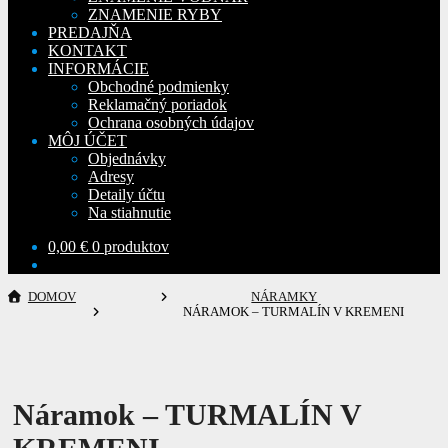
ZNAMENIE RYBY
PREDAJŇA
KONTAKT
INFORMÁCIE
Obchodné podmienky
Reklamačný poriadok
Ochrana osobných údajov
MÔJ ÚČET
Objednávky
Adresy
Detaily účtu
Na stiahnutie
0,00
€
0 produktov
DOMOV
NÁRAMKY
NÁRAMOK – TURMALÍN V KREMENI
Náramok – TURMALÍN V