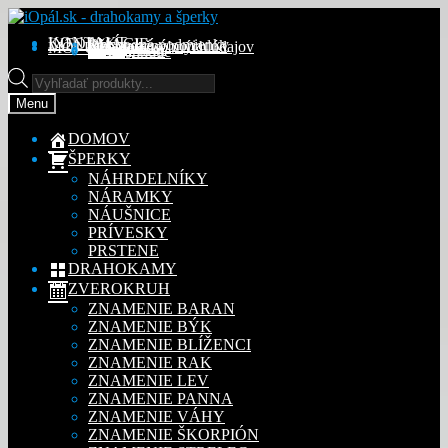
Preskočiť
Preskočiť
na
na
KONTAKT
INFORMÁCIE
Obchodné podmienky
Reklamačný poriadok
Ochrana osobných údajov
MÔJ ÚČET
Objednávky
Adresy
Detaily účtu
navigáciu
obsah
Na stiahnutie
Products
search
Menu
DOMOV
ŠPERKY
NÁHRDELNÍKY
NÁRAMKY
NÁUŠNICE
PRÍVESKY
PRSTENE
DRAHOKAMY
ZVEROKRUH
ZNAMENIE BARAN
ZNAMENIE BÝK
ZNAMENIE BLÍŽENCI
ZNAMENIE RAK
ZNAMENIE LEV
ZNAMENIE PANNA
ZNAMENIE VÁHY
ZNAMENIE ŠKORPIÓN