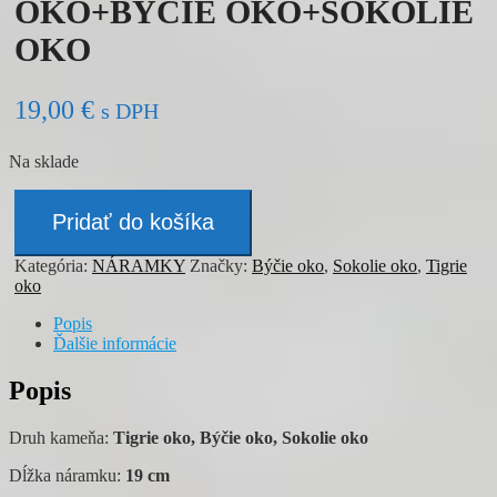
OKO+BÝČIE OKO+SOKOLIE
OKO
19,00
€
s DPH
Na sklade
množstvo
Náramok
Pridať do košíka
-
TIGRIE
Kategória:
NÁRAMKY
Značky:
Býčie oko
,
Sokolie oko
,
Tigrie
OKO+BÝČIE
oko
OKO+SOKOLIE
OKO
Popis
Ďalšie informácie
Popis
Druh kameňa:
Tigrie oko, Býčie oko, Sokolie oko
Dĺžka náramku:
19 cm