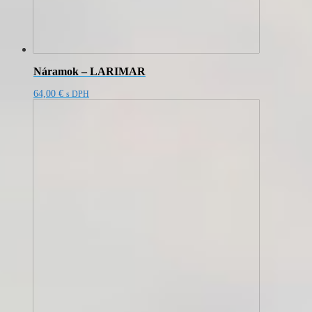
Náramok – LARIMAR
64,00
€
s DPH