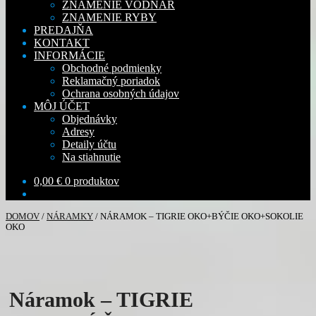
ZNAMENIE VODNÁR
ZNAMENIE RYBY
PREDAJŇA
KONTAKT
INFORMÁCIE
Obchodné podmienky
Reklamačný poriadok
Ochrana osobných údajov
MÔJ ÚČET
Objednávky
Adresy
Detaily účtu
Na stiahnutie
0,00
€
0 produktov
DOMOV
/
NÁRAMKY
/
NÁRAMOK – TIGRIE OKO+BÝČIE OKO+SOKOLIE
OKO
Náramok – TIGRIE