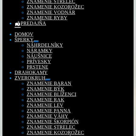
ZNAMENIE STRELEC
ZNAMENIE KOZOROŽEC
ZNAMENIE VODNÁR
ZNAMENIE RYBY
PREDAJŇA
DOMOV
ŠPERKY
Rozbaliť
NÁHRDELNÍKY
podradené
NÁRAMKY
menu
NÁUŠNICE
PRÍVESKY
PRSTENE
DRAHOKAMY
ZVEROKRUH
Rozbaliť
ZNAMENIE BARAN
podradené
ZNAMENIE BÝK
menu
ZNAMENIE BLÍŽENCI
ZNAMENIE RAK
ZNAMENIE LEV
ZNAMENIE PANNA
ZNAMENIE VÁHY
ZNAMENIE ŠKORPIÓN
ZNAMENIE STRELEC
ZNAMENIE KOZOROŽEC