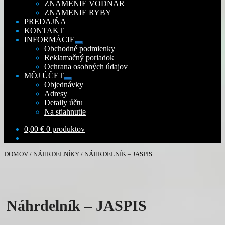
ZNAMENIE VODNÁR
ZNAMENIE RYBY
PREDAJŇA
KONTAKT
INFORMÁCIE
Rozbaliť
Obchodné podmienky
podradené
Reklamačný poriadok
menu
Ochrana osobných údajov
MÔJ ÚČET
Rozbaliť
Objednávky
podradené
Adresy
menu
Detaily účtu
Na stiahnutie
0,00
€
0 produktov
DOMOV
/
NÁHRDELNÍKY
/
NÁHRDELNÍK – JASPIS
Náhrdelník – JASPIS