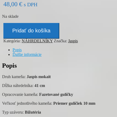
48,00
€
s DPH
Na sklade
množstvo
Náhrdelník
Pridať do košíka
-
JASPIS
Kategória:
NÁHRDELNÍKY
Značka:
Jaspis
Popis
Ďalšie informácie
Popis
Druh kameňa:
Jaspis mokait
Dĺžka náhrdelníka:
41 cm
Opracovanie kameňa:
Fazetované guličky
Veľkosť jednotlivého kameňa:
Priemer guličiek 10 mm
Typ uzáveru:
Bižutéria