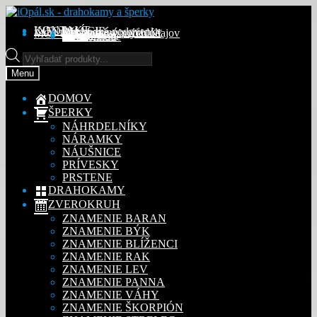
Preskočiť
Preskočiť
na
na
KONTAKT
INFORMÁCIE
Obchodné podmienky
Reklamačný poriadok
Ochrana osobných údajov
MÔJ ÚČET
Objednávky
Adresy
Detaily účtu
navigáciu
obsah
Na stiahnutie
Products
search
Menu
DOMOV
ŠPERKY
NÁHRDELNÍKY
NÁRAMKY
NÁUŠNICE
PRÍVESKY
PRSTENE
DRAHOKAMY
ZVEROKRUH
ZNAMENIE BARAN
ZNAMENIE BÝK
ZNAMENIE BLÍŽENCI
ZNAMENIE RAK
ZNAMENIE LEV
ZNAMENIE PANNA
ZNAMENIE VÁHY
ZNAMENIE ŠKORPIÓN