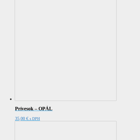
Prívesok – OPÁL
35,00
€
s DPH