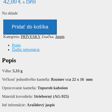
42,00
€
s DPH
Na sklade
množstvo
Prívesok
Pridať do košíka
-
JASPIS
Kategória:
PRÍVESKY
Značka:
Jaspis
Popis
Ďalšie informácie
Popis
Váha:
5,33 g
Veľkosť jednotlivého kameňa:
Rozmer cca 22 x 16 mm
Opracovanie kameňa:
Tuporoh kabošon
Materiál kovodielu:
Strieborný (AG-925)
Iné informácie:
Arašidový jaspis