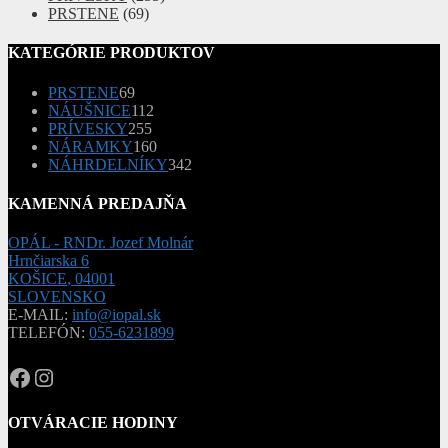
PRSTENE
(69)
KATEGÓRIE PRODUKTOV
69
PRSTENE
69
produktov
112
NÁUŠNICE
112
255
produktov
PRÍVESKY
255
produktov
160
NÁRAMKY
160
produktov
342
NÁHRDELNÍKY
342
produktov
KAMENNÁ PREDAJŇA
OPÁL - RNDr. Jozef Molnár
Hrnčiarska 6
KOŠICE
,
04001
SLOVENSKO
E-MAIL:
info@iopal.sk
TELEFÓN:
055-6231899
OPAL.drahokamy
opal.drahokamy
OTVÁRACIE HODINY