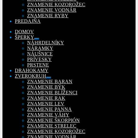
ZNAMENIE KOZOROŽEC
ZNAMENIE VODNÁR
ZNAMENIE RYBY
PREDAJŇA
DOMOV
ŠPERKY
Rozbaliť
NÁHRDELNÍKY
podradené
NÁRAMKY
menu
NÁUŠNICE
PRÍVESKY
PRSTENE
DRAHOKAMY
ZVEROKRUH
Rozbaliť
ZNAMENIE BARAN
podradené
ZNAMENIE BÝK
menu
ZNAMENIE BLÍŽENCI
ZNAMENIE RAK
ZNAMENIE LEV
ZNAMENIE PANNA
ZNAMENIE VÁHY
ZNAMENIE ŠKORPIÓN
ZNAMENIE STRELEC
ZNAMENIE KOZOROŽEC
ZNAMENIE VODNÁR