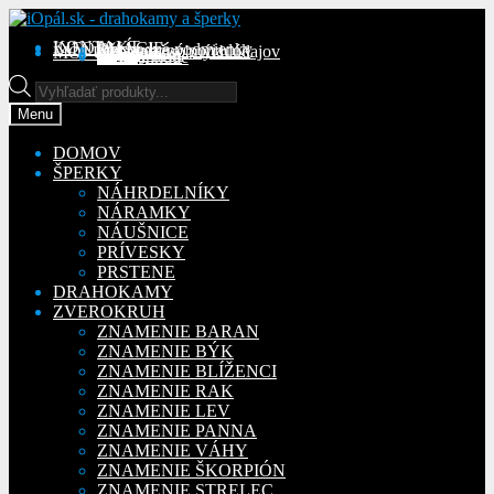
Preskočiť
Preskočiť
na
na
KONTAKT
INFORMÁCIE
Obchodné podmienky
Reklamačný poriadok
Ochrana osobných údajov
MÔJ ÚČET
Objednávky
Adresy
Detaily účtu
navigáciu
obsah
Na stiahnutie
Products
search
Menu
DOMOV
ŠPERKY
NÁHRDELNÍKY
NÁRAMKY
NÁUŠNICE
PRÍVESKY
PRSTENE
DRAHOKAMY
ZVEROKRUH
ZNAMENIE BARAN
ZNAMENIE BÝK
ZNAMENIE BLÍŽENCI
ZNAMENIE RAK
ZNAMENIE LEV
ZNAMENIE PANNA
ZNAMENIE VÁHY
ZNAMENIE ŠKORPIÓN
ZNAMENIE STRELEC