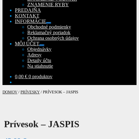
ZNAMENIE RYBY
PREDAJŇA
KONTAKT
INFORMÁCIE
Rozbaliť
Obchodné podmienky
podradené
Reklamačný poriadok
menu
Ochrana osobných údajov
MÔJ ÚČET
Rozbaliť
Objednávky
podradené
Adresy
menu
Detaily účtu
Na stiahnutie
0,00
€
0 produktov
DOMOV
/
PRÍVESKY
/
PRÍVESOK – JASPIS
Prívesok – JASPIS