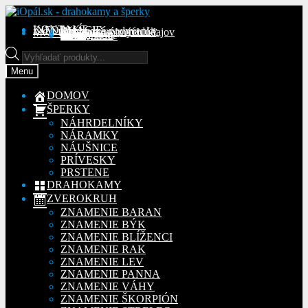
Preskočiť
Preskočiť
na
na
KONTAKT
INFORMÁCIE
Obchodné podmienky
Reklamačný poriadok
Ochrana osobných údajov
MÔJ ÚČET
Objednávky
Adresy
Detaily účtu
navigáciu
obsah
Na stiahnutie
Products
search
Menu
DOMOV
ŠPERKY
NÁHRDELNÍKY
NÁRAMKY
NÁUŠNICE
PRÍVESKY
PRSTENE
DRAHOKAMY
ZVEROKRUH
ZNAMENIE BARAN
ZNAMENIE BÝK
ZNAMENIE BLÍŽENCI
ZNAMENIE RAK
ZNAMENIE LEV
ZNAMENIE PANNA
ZNAMENIE VÁHY
ZNAMENIE ŠKORPIÓN