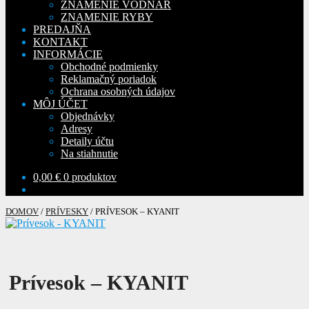
ZNAMENIE VODNÁR
ZNAMENIE RYBY
PREDAJŇA
KONTAKT
INFORMÁCIE
Obchodné podmienky
Reklamačný poriadok
Ochrana osobných údajov
MÔJ ÚČET
Objednávky
Adresy
Detaily účtu
Na stiahnutie
0,00
€
0 produktov
DOMOV
/
PRÍVESKY
/
PRÍVESOK – KYANIT
Prívesok – KYANIT