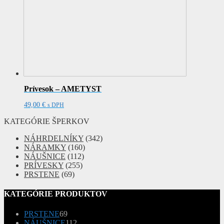
Prívesok – AMETYST
49,00
€
s DPH
KATEGÓRIE ŠPERKOV
NÁHRDELNÍKY
(342)
NÁRAMKY
(160)
NÁUŠNICE
(112)
PRÍVESKY
(255)
PRSTENE
(69)
KATEGÓRIE PRODUKTOV
69
PRSTENE
69
produktov
112
NÁUŠNICE
112