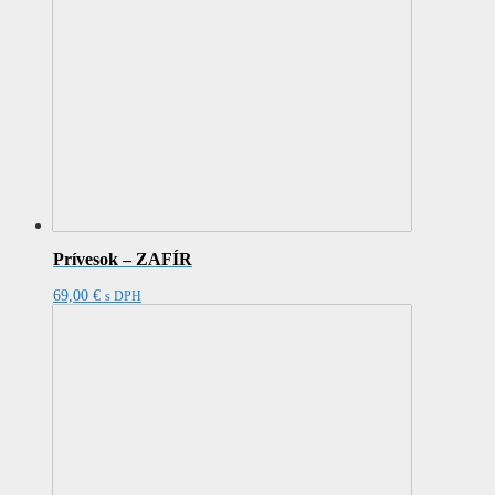
Prívesok – ZAFÍR
69,00
€
s DPH