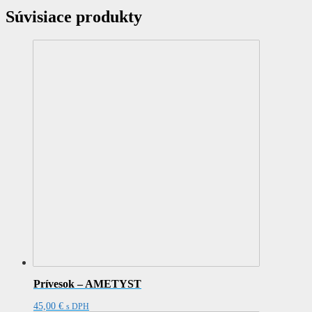
Súvisiace produkty
Prívesok – AMETYST
45,00
€
s DPH