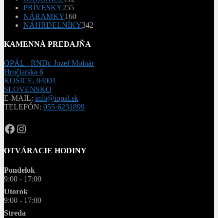
255
produktov
PRÍVESKY
255
produktov
160
NÁRAMKY
160
produktov
342
NÁHRDELNÍKY
342
produktov
KAMENNÁ PREDAJŇA
OPÁL - RNDr. Jozef Molnár
Hrnčiarska 6
KOŠICE
,
04001
SLOVENSKO
E-MAIL:
info@iopal.sk
TELEFÓN:
055-6231899
OPAL.drahokamy
opal.drahokamy
OTVÁRACIE HODINY
Pondelok
9:00 - 17:00
Utorok
9:00 - 17:00
Streda