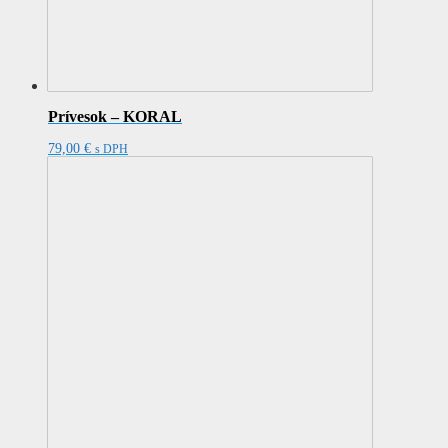
Prívesok – KORAL
79,00
€
s DPH