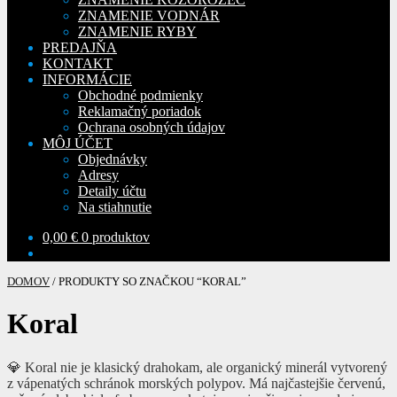
ZNAMENIE VODNÁR
ZNAMENIE RYBY
PREDAJŇA
KONTAKT
INFORMÁCIE
Obchodné podmienky
Reklamačný poriadok
Ochrana osobných údajov
MÔJ ÚČET
Objednávky
Adresy
Detaily účtu
Na stiahnutie
0,00
€
0 produktov
DOMOV
/
PRODUKTY SO ZNAČKOU “KORAL”
Koral
💎 Koral nie je klasický drahokam, ale organický minerál vytvorený
z vápenatých schránok morských polypov. Má najčastejšie červenú,