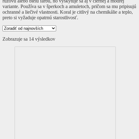
ružovú alebo bielu farbu, no vyskytuje sa aj v čiernej a modrej
variante. Používa sa v šperkoch a amuletoch, pričom sa mu pripisujú
ochranné a liečivé vlastnosti. Koral je citlivý na chemikálie a teplo,
preto si vyžaduje opatrnú starostlivosť.
Zoradené
Zobrazuje sa 14 výsledkov
podľa
najnovších