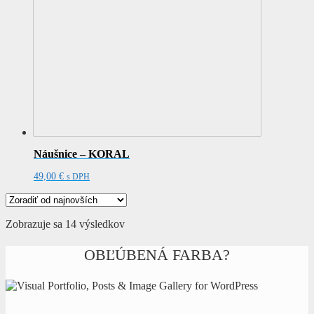
Náušnice – KORAL
49,00
€
s DPH
Zoradené
Zobrazuje sa 14 výsledkov
podľa
najnovších
OBĽÚBENÁ FARBA?