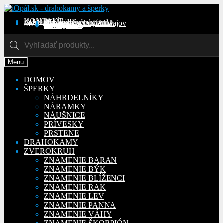
Preskočiť
Preskočiť
na
na
KONTAKT
INFORMÁCIE
Obchodné podmienky
Reklamačný poriadok
Ochrana osobných údajov
MÔJ ÚČET
Objednávky
Adresy
Detaily účtu
navigáciu
obsah
Na stiahnutie
Products
search
Menu
DOMOV
ŠPERKY
NÁHRDELNÍKY
NÁRAMKY
NÁUŠNICE
PRÍVESKY
PRSTENE
DRAHOKAMY
ZVEROKRUH
ZNAMENIE BARAN
ZNAMENIE BÝK
ZNAMENIE BLÍŽENCI
ZNAMENIE RAK
ZNAMENIE LEV
ZNAMENIE PANNA
ZNAMENIE VÁHY
ZNAMENIE ŠKORPIÓN