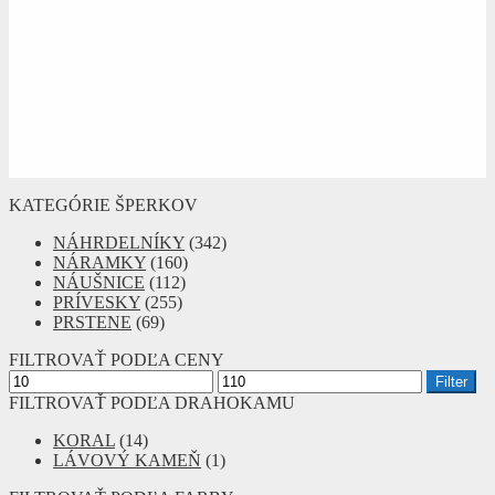
KATEGÓRIE ŠPERKOV
NÁHRDELNÍKY
(342)
NÁRAMKY
(160)
NÁUŠNICE
(112)
PRÍVESKY
(255)
PRSTENE
(69)
FILTROVAŤ PODĽA CENY
Minimálna
Maximálna
Filter
cena
cena
FILTROVAŤ PODĽA DRAHOKAMU
KORAL
(14)
LÁVOVÝ KAMEŇ
(1)