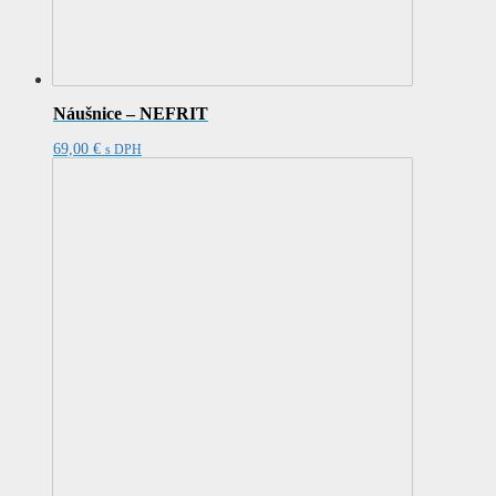
Náušnice – NEFRIT
69,00
€
s DPH