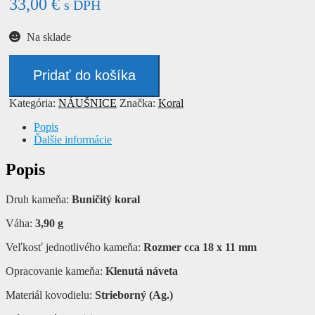
33,00
€
s DPH
Na sklade
množstvo
Náušnice
Pridať do košíka
-
KORAL
Kategória:
NÁUŠNICE
Značka:
Koral
Popis
Ďalšie informácie
Popis
Druh kameňa:
Buničitý koral
Váha:
3,90 g
Veľkosť jednotlivého kameňa:
Rozmer cca 18 x 11 mm
Opracovanie kameňa:
Klenutá náveta
Materiál kovodielu:
Strieborný (Ag.)