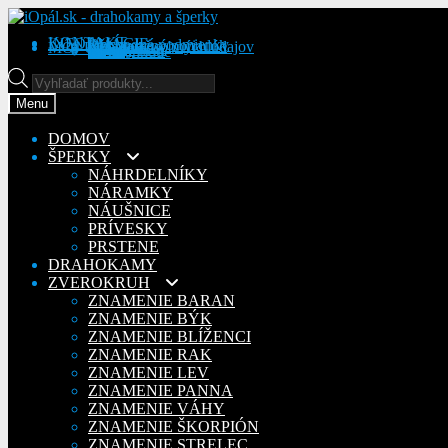
Preskočiť
Preskočiť
na
na
KONTAKT
INFORMÁCIE
Obchodné podmienky
Reklamačný poriadok
Ochrana osobných údajov
MÔJ ÚČET
Objednávky
Adresy
Detaily účtu
navigáciu
obsah
Na stiahnutie
Products
search
Menu
DOMOV
ŠPERKY
NÁHRDELNÍKY
NÁRAMKY
NÁUŠNICE
PRÍVESKY
PRSTENE
DRAHOKAMY
ZVEROKRUH
ZNAMENIE BARAN
ZNAMENIE BÝK
ZNAMENIE BLÍŽENCI
ZNAMENIE RAK
ZNAMENIE LEV
ZNAMENIE PANNA
ZNAMENIE VÁHY
ZNAMENIE ŠKORPIÓN
ZNAMENIE STRELEC