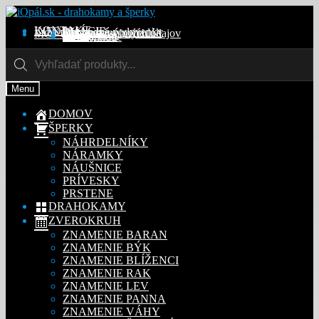
Preskočiť
Preskočiť
na
na
KONTAKT
INFORMÁCIE
Obchodné podmienky
Reklamačný poriadok
Ochrana osobných údajov
MÔJ ÚČET
Objednávky
Adresy
Detaily účtu
navigáciu
obsah
Na stiahnutie
Products
search
Menu
DOMOV
ŠPERKY
NÁHRDELNÍKY
NÁRAMKY
NÁUŠNICE
PRÍVESKY
PRSTENE
DRAHOKAMY
ZVEROKRUH
ZNAMENIE BARAN
ZNAMENIE BÝK
ZNAMENIE BLÍŽENCI
ZNAMENIE RAK
ZNAMENIE LEV
ZNAMENIE PANNA
ZNAMENIE VÁHY