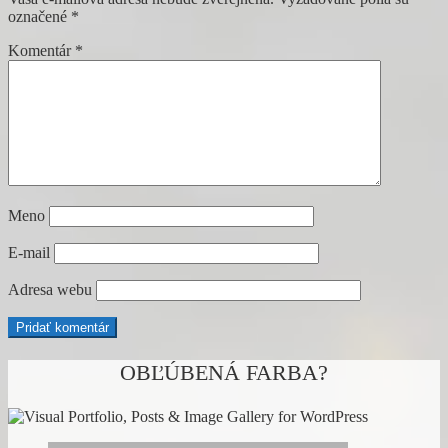
článku
označené
*
Komentár
*
Meno
E-mail
Adresa webu
OBĽÚBENÁ FARBA?