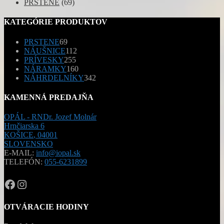
PRSTENE
(69)
KATEGÓRIE PRODUKTOV
69
PRSTENE
69
produktov
112
NÁUŠNICE
112
255
produktov
PRÍVESKY
255
produktov
160
NÁRAMKY
160
produktov
342
NÁHRDELNÍKY
342
produktov
KAMENNÁ PREDAJŇA
OPÁL - RNDr. Jozef Molnár
Hrnčiarska 6
KOŠICE
,
04001
SLOVENSKO
E-MAIL:
info@iopal.sk
TELEFÓN:
055-6231899
OPAL.drahokamy
opal.drahokamy
OTVÁRACIE HODINY