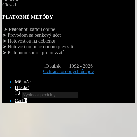
Closed
PLATOBNÉ METÓDY
➤ Platobnou kartou online
➤ Prevodom na bankový účet
➤ Hotovosťou na dobierku
➤ Hotovosťou pri osobnom prevzatí
➤ Platobnou kartou pri prevzatí
iOpal.sk
1992 - 2026
Ochrana osobných údajov
Môj účet
Hľadať
Products
search
Cart
0