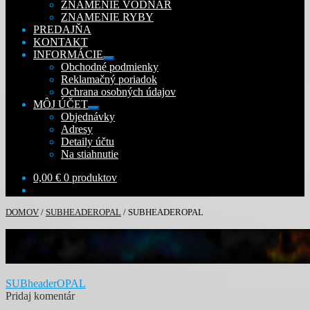
ZNAMENIE VODNÁR
ZNAMENIE RYBY
PREDAJŇA
KONTAKT
INFORMÁCIE
Rozbaliť
Obchodné podmienky
podradené
Reklamačný poriadok
menu
Ochrana osobných údajov
MÔJ ÚČET
Rozbaliť
Objednávky
podradené
Adresy
menu
Detaily účtu
Na stiahnutie
0,00
€
0 produktov
DOMOV
/
SUBHEADEROPAL
/
SUBHEADEROPAL
Navigácia
Predchádzajúci
SUBheaderOPAL
článok:
Pridaj komentár
v