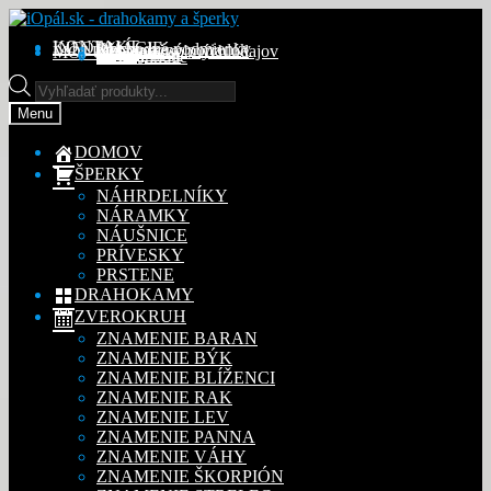
Preskočiť
Preskočiť
na
na
KONTAKT
INFORMÁCIE
Obchodné podmienky
Reklamačný poriadok
Ochrana osobných údajov
MÔJ ÚČET
Objednávky
Adresy
Detaily účtu
navigáciu
obsah
Na stiahnutie
Products
search
Menu
DOMOV
ŠPERKY
NÁHRDELNÍKY
NÁRAMKY
NÁUŠNICE
PRÍVESKY
PRSTENE
DRAHOKAMY
ZVEROKRUH
ZNAMENIE BARAN
ZNAMENIE BÝK
ZNAMENIE BLÍŽENCI
ZNAMENIE RAK
ZNAMENIE LEV
ZNAMENIE PANNA
ZNAMENIE VÁHY
ZNAMENIE ŠKORPIÓN