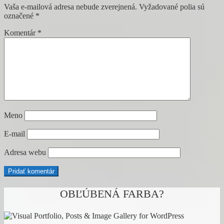
Vaša e-mailová adresa nebude zverejnená.
Vyžadované polia sú
článku
označené
*
Komentár
*
Meno
E-mail
Adresa webu
OBĽÚBENÁ FARBA?