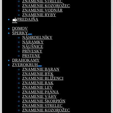
ZNAMENIE STRELEC
ZNAMENIE KOZOROŽEC
ZNAMENIE VODNÁR
ZNAMENIE RYBY
PREDAJŇA
DOMOV
ŠPERKY
Rozbaliť
NÁHRDELNÍKY
podradené
NÁRAMKY
menu
NÁUŠNICE
PRÍVESKY
PRSTENE
DRAHOKAMY
ZVEROKRUH
Rozbaliť
ZNAMENIE BARAN
podradené
ZNAMENIE BÝK
menu
ZNAMENIE BLÍŽENCI
ZNAMENIE RAK
ZNAMENIE LEV
ZNAMENIE PANNA
ZNAMENIE VÁHY
ZNAMENIE ŠKORPIÓN
ZNAMENIE STRELEC
ZNAMENIE KOZOROŽEC