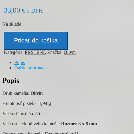
33,00
€
s DPH
Na sklade
množstvo
Prsteň
Pridať do košíka
-
OLIVÍN
Kategória:
PRSTENE
Značka:
Olivín
Popis
Ďalšie informácie
Popis
Druh kameňa:
Olivín
Hmotnosť prsteňa:
1,94 g
Veľkosť prsteňa:
55
Veľkosť jednotlivého kameňa:
Rozmer 8 x 6 mm
Opracovanie kameňa:
Fazetovaný ovál