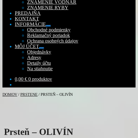
ZNAMENIE VODNÁR
ZNAMENIE RYBY
PREDAJŇA
KONTAKT
INFORMÁCIE
Rozbaliť
Obchodné podmienky
podradené
Reklamačný poriadok
menu
Ochrana osobných údajov
MÔJ ÚČET
Rozbaliť
Objednávky
podradené
Adresy
menu
Detaily účtu
Na stiahnutie
0,00
€
0 produktov
DOMOV
/
PRSTENE
/
PRSTEŇ – OLIVÍN
Prsteň – OLIVÍN