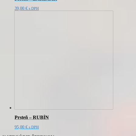
39,00
€
s DPH
Prsteň – RUBÍN
95,00
€
s DPH