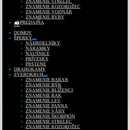
ZNAMENIE STRELEC
ZNAMENIE KOZOROŽEC
ZNAMENIE VODNÁR
ZNAMENIE RYBY
PREDAJŇA
DOMOV
ŠPERKY
Rozbaliť
NÁHRDELNÍKY
podradené
NÁRAMKY
menu
NÁUŠNICE
PRÍVESKY
PRSTENE
DRAHOKAMY
ZVEROKRUH
Rozbaliť
ZNAMENIE BARAN
podradené
ZNAMENIE BÝK
menu
ZNAMENIE BLÍŽENCI
ZNAMENIE RAK
ZNAMENIE LEV
ZNAMENIE PANNA
ZNAMENIE VÁHY
ZNAMENIE ŠKORPIÓN
ZNAMENIE STRELEC
ZNAMENIE KOZOROŽEC