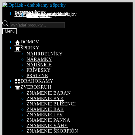
Preskočiť
Preskočiť
na
na
KONTAKT
INFORMÁCIE
Obchodné podmienky
Reklamačný poriadok
Ochrana osobných údajov
MÔJ ÚČET
Objednávky
Adresy
Detaily účtu
navigáciu
obsah
Na stiahnutie
Products
search
Menu
DOMOV
ŠPERKY
NÁHRDELNÍKY
NÁRAMKY
NÁUŠNICE
PRÍVESKY
PRSTENE
DRAHOKAMY
ZVEROKRUH
ZNAMENIE BARAN
ZNAMENIE BÝK
ZNAMENIE BLÍŽENCI
ZNAMENIE RAK
ZNAMENIE LEV
ZNAMENIE PANNA
ZNAMENIE VÁHY
ZNAMENIE ŠKORPIÓN