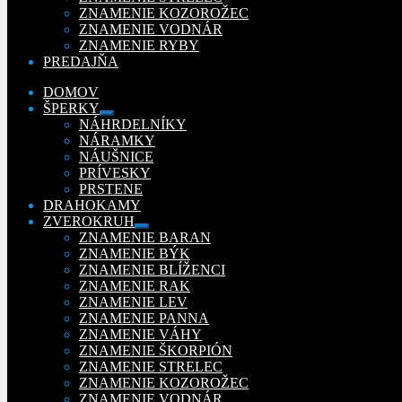
ZNAMENIE KOZOROŽEC
ZNAMENIE VODNÁR
ZNAMENIE RYBY
PREDAJŇA
DOMOV
ŠPERKY
Rozbaliť
NÁHRDELNÍKY
podradené
NÁRAMKY
menu
NÁUŠNICE
PRÍVESKY
PRSTENE
DRAHOKAMY
ZVEROKRUH
Rozbaliť
ZNAMENIE BARAN
podradené
ZNAMENIE BÝK
menu
ZNAMENIE BLÍŽENCI
ZNAMENIE RAK
ZNAMENIE LEV
ZNAMENIE PANNA
ZNAMENIE VÁHY
ZNAMENIE ŠKORPIÓN
ZNAMENIE STRELEC
ZNAMENIE KOZOROŽEC
ZNAMENIE VODNÁR