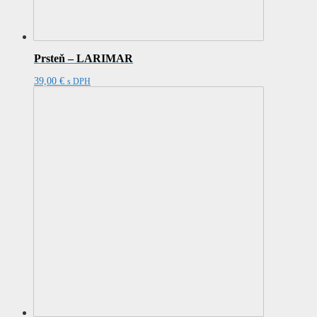
Prsteň – LARIMAR
39,00
€
s DPH