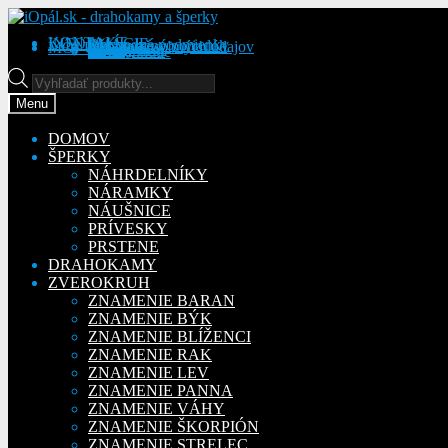
Preskočiť
Preskočiť
na
na
KONTAKT
INFORMÁCIE
Obchodné podmienky
Reklamačný poriadok
Ochrana osobných údajov
MÔJ ÚČET
Objednávky
Adresy
Detaily účtu
navigáciu
obsah
Na stiahnutie
Products
search
Menu
DOMOV
ŠPERKY
NÁHRDELNÍKY
NÁRAMKY
NÁUŠNICE
PRÍVESKY
PRSTENE
DRAHOKAMY
ZVEROKRUH
ZNAMENIE BARAN
ZNAMENIE BÝK
ZNAMENIE BLÍŽENCI
ZNAMENIE RAK
ZNAMENIE LEV
ZNAMENIE PANNA
ZNAMENIE VÁHY
ZNAMENIE ŠKORPIÓN
ZNAMENIE STRELEC