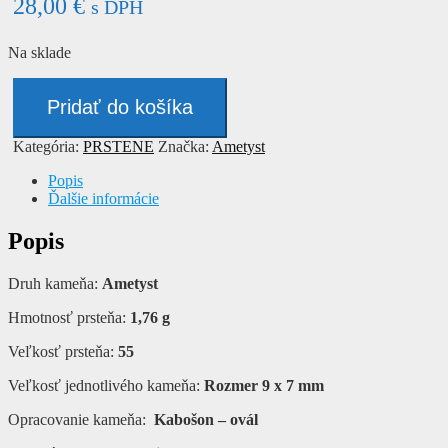
28,00
€
s DPH
Na sklade
množstvo
Prsteň
Pridať do košíka
-
AMETYST
Kategória:
PRSTENE
Značka:
Ametyst
Popis
Ďalšie informácie
Popis
Druh kameňa:
Ametyst
Hmotnosť prsteňa:
1,76 g
Veľkosť prsteňa:
55
Veľkosť jednotlivého kameňa:
Rozmer 9 x 7 mm
Opracovanie kameňa:
Kabošon – ovál