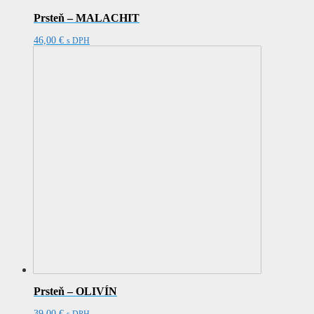
Prsteň – MALACHIT
46,00
€
s DPH
Prsteň – OLIVÍN
39,00
€