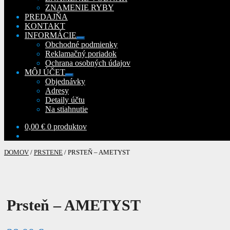
ZNAMENIE RYBY
PREDAJŇA
KONTAKT
INFORMÁCIE
Rozbaliť
Obchodné podmienky
podradené
Reklamačný poriadok
menu
Ochrana osobných údajov
MÔJ ÚČET
Rozbaliť
Objednávky
podradené
Adresy
menu
Detaily účtu
Na stiahnutie
0,00
€
0 produktov
DOMOV
/
PRSTENE
/
PRSTEŇ – AMETYST
Prsteň – AMETYST