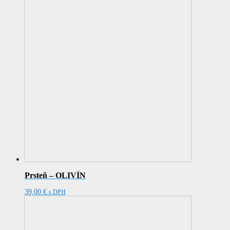
Prsteň – OLIVÍN
39,00
€
s DPH