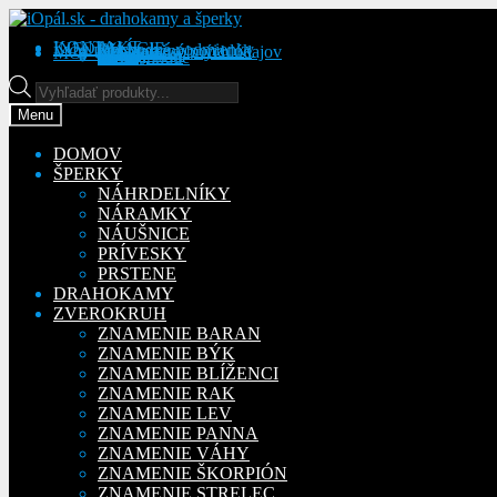
Preskočiť
Preskočiť
na
na
KONTAKT
INFORMÁCIE
Obchodné podmienky
Reklamačný poriadok
Ochrana osobných údajov
MÔJ ÚČET
Objednávky
Adresy
Detaily účtu
navigáciu
obsah
Na stiahnutie
Products
search
Menu
DOMOV
ŠPERKY
NÁHRDELNÍKY
NÁRAMKY
NÁUŠNICE
PRÍVESKY
PRSTENE
DRAHOKAMY
ZVEROKRUH
ZNAMENIE BARAN
ZNAMENIE BÝK
ZNAMENIE BLÍŽENCI
ZNAMENIE RAK
ZNAMENIE LEV
ZNAMENIE PANNA
ZNAMENIE VÁHY
ZNAMENIE ŠKORPIÓN
ZNAMENIE STRELEC