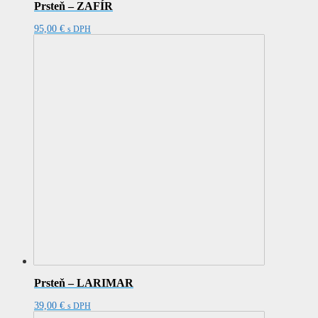
Prsteň – ZAFÍR
95,00
€
s DPH
Prsteň – LARIMAR
39,00
€
s DPH