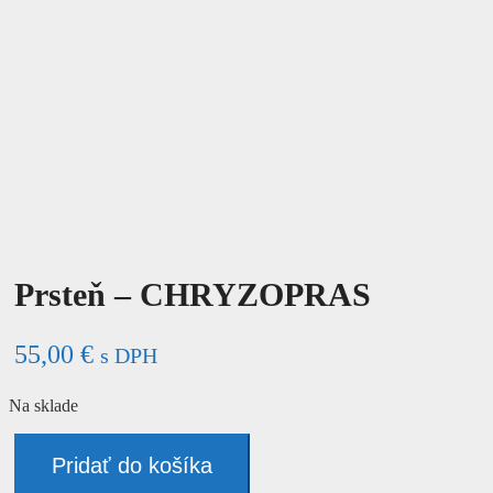
Prsteň – CHRYZOPRAS
55,00
€
s DPH
Na sklade
množstvo
Prsteň
Pridať do košíka
-