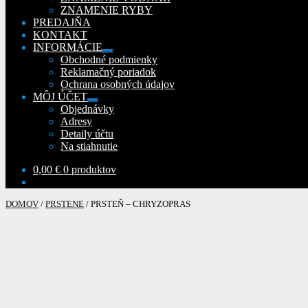
ZNAMENIE RYBY
PREDAJŇA
KONTAKT
INFORMÁCIE
Rozbaliť
Obchodné podmienky
podradené
Reklamačný poriadok
menu
Ochrana osobných údajov
MÔJ ÚČET
Rozbaliť
Objednávky
podradené
Adresy
menu
Detaily účtu
Na stiahnutie
0,00
€
0 produktov
DOMOV
/
PRSTENE
/
PRSTEŇ – CHRYZOPRAS