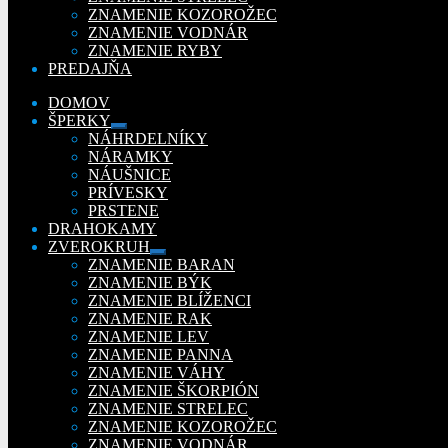
ZNAMENIE KOZOROŽEC
ZNAMENIE VODNÁR
ZNAMENIE RYBY
PREDAJŇA
DOMOV
ŠPERKY
Rozbaliť
NÁHRDELNÍKY
podradené
NÁRAMKY
menu
NÁUŠNICE
PRÍVESKY
PRSTENE
DRAHOKAMY
ZVEROKRUH
Rozbaliť
ZNAMENIE BARAN
podradené
ZNAMENIE BÝK
menu
ZNAMENIE BLÍŽENCI
ZNAMENIE RAK
ZNAMENIE LEV
ZNAMENIE PANNA
ZNAMENIE VÁHY
ZNAMENIE ŠKORPIÓN
ZNAMENIE STRELEC
ZNAMENIE KOZOROŽEC
ZNAMENIE VODNÁR