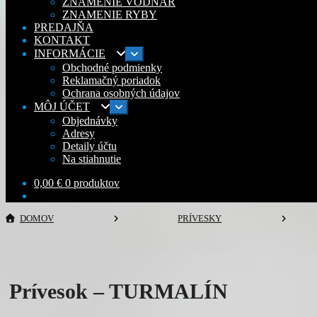
ZNAMENIE VODNÁR
ZNAMENIE RYBY
PREDAJŇA
KONTAKT
INFORMÁCIE
Rozbaliť
podradené
Obchodné podmienky
menu
Reklamačný poriadok
Ochrana osobných údajov
MÔJ ÚČET
Rozbaliť
podradené
Objednávky
menu
Adresy
Detaily účtu
Na stiahnutie
0,00
€
0 produktov
DOMOV
PRÍVESKY
Prívesok – TURMALÍN