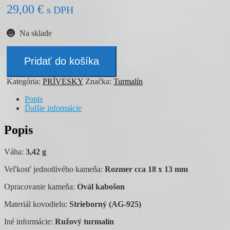
29,00
€
s DPH
Na sklade
množstvo
Prívesok
Pridať do košíka
-
TURMALÍN
Kategória:
PRÍVESKY
Značka:
Turmalín
Popis
Ďalšie informácie
Popis
Váha:
3,42 g
Veľkosť jednotlivého kameňa:
Rozmer cca 18 x 13 mm
Opracovanie kameňa:
Ovál kabošon
Materiál kovodielu:
Strieborný (AG-925)
Iné informácie:
Ružový turmalín