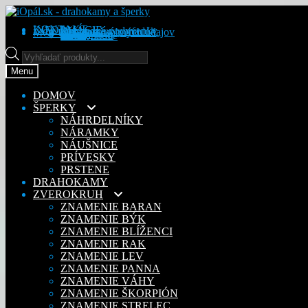
Preskočiť
Preskočiť
na
na
KONTAKT
INFORMÁCIE
Obchodné podmienky
Reklamačný poriadok
Ochrana osobných údajov
MÔJ ÚČET
Objednávky
Adresy
Detaily účtu
navigáciu
obsah
Na stiahnutie
Products
search
Menu
DOMOV
ŠPERKY
NÁHRDELNÍKY
NÁRAMKY
NÁUŠNICE
PRÍVESKY
PRSTENE
DRAHOKAMY
ZVEROKRUH
ZNAMENIE BARAN
ZNAMENIE BÝK
ZNAMENIE BLÍŽENCI
ZNAMENIE RAK
ZNAMENIE LEV
ZNAMENIE PANNA
ZNAMENIE VÁHY
ZNAMENIE ŠKORPIÓN
ZNAMENIE STRELEC