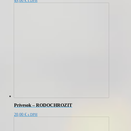
49,00
€
s DPH
Prívesok – RODOCHROZIT
20,00
€
s DPH