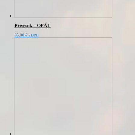
Prívesok – OPÁL
35,00
€
s DPH