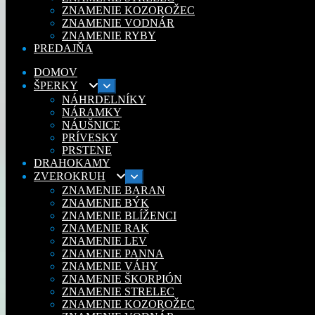
ZNAMENIE KOZOROŽEC
ZNAMENIE VODNÁR
ZNAMENIE RYBY
PREDAJŇA
DOMOV
ŠPERKY
Rozbaliť
podradené
NÁHRDELNÍKY
menu
NÁRAMKY
NÁUŠNICE
PRÍVESKY
PRSTENE
DRAHOKAMY
ZVEROKRUH
Rozbaliť
podradené
ZNAMENIE BARAN
menu
ZNAMENIE BÝK
ZNAMENIE BLÍŽENCI
ZNAMENIE RAK
ZNAMENIE LEV
ZNAMENIE PANNA
ZNAMENIE VÁHY
ZNAMENIE ŠKORPIÓN
ZNAMENIE STRELEC
ZNAMENIE KOZOROŽEC