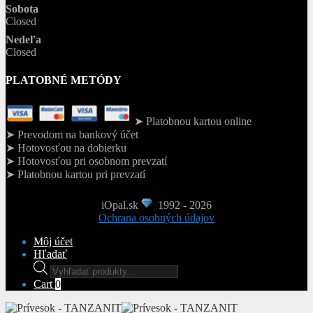
Sobota
Closed
Nedeľa
Closed
PLATOBNÉ METÓDY
➤ Platobnou kartou online
➤ Prevodom na bankový účet
➤ Hotovosťou na dobierku
➤ Hotovosťou pri osobnom prevzatí
➤ Platobnou kartou pri prevzatí
iOpal.sk
1992 - 2026
Ochrana osobných údajov
Môj účet
Hľadať
Products
search
Cart
0