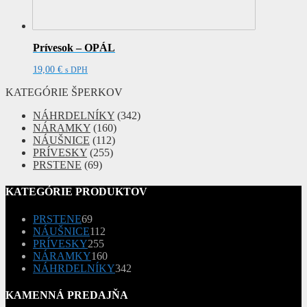
Prívesok – OPÁL
19,00
€
s DPH
KATEGÓRIE ŠPERKOV
NÁHRDELNÍKY
(342)
NÁRAMKY
(160)
NÁUŠNICE
(112)
PRÍVESKY
(255)
PRSTENE
(69)
KATEGÓRIE PRODUKTOV
69
PRSTENE
69
produktov
112
NÁUŠNICE
112
255
produktov
PRÍVESKY
255
produktov
160
NÁRAMKY
160
produktov
342
NÁHRDELNÍKY
342
produktov
KAMENNÁ PREDAJŇA