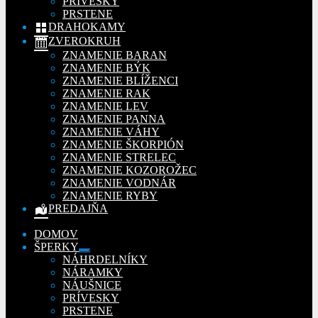
PRÍVESKY
PRSTENE
DRAHOKAMY
ZVEROKRUH
ZNAMENIE BARAN
ZNAMENIE BÝK
ZNAMENIE BLÍŽENCI
ZNAMENIE RAK
ZNAMENIE LEV
ZNAMENIE PANNA
ZNAMENIE VÁHY
ZNAMENIE ŠKORPIÓN
ZNAMENIE STRELEC
ZNAMENIE KOZOROŽEC
ZNAMENIE VODNÁR
ZNAMENIE RYBY
PREDAJŇA
DOMOV
ŠPERKY
Rozbaliť
NÁHRDELNÍKY
podradené
NÁRAMKY
menu
NÁUŠNICE
PRÍVESKY
PRSTENE