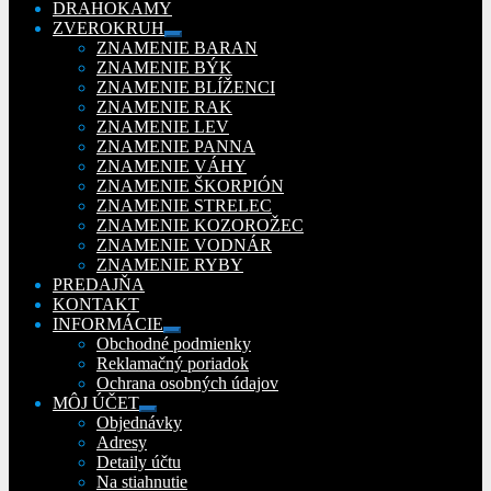
DRAHOKAMY
ZVEROKRUH
Rozbaliť
ZNAMENIE BARAN
podradené
ZNAMENIE BÝK
menu
ZNAMENIE BLÍŽENCI
ZNAMENIE RAK
ZNAMENIE LEV
ZNAMENIE PANNA
ZNAMENIE VÁHY
ZNAMENIE ŠKORPIÓN
ZNAMENIE STRELEC
ZNAMENIE KOZOROŽEC
ZNAMENIE VODNÁR
ZNAMENIE RYBY
PREDAJŇA
KONTAKT
INFORMÁCIE
Rozbaliť
Obchodné podmienky
podradené
Reklamačný poriadok
menu
Ochrana osobných údajov
MÔJ ÚČET
Rozbaliť
Objednávky
podradené
Adresy
menu
Detaily účtu
Na stiahnutie