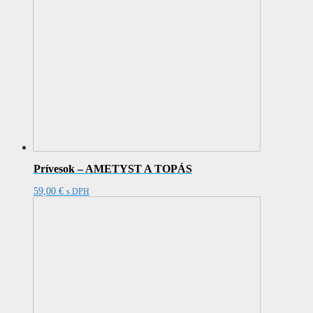
Prívesok – AMETYST A TOPÁS
59,00
€
s DPH