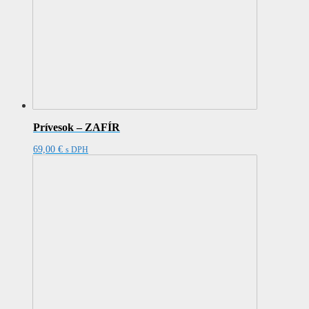
Prívesok – ZAFÍR
69,00
€
s DPH