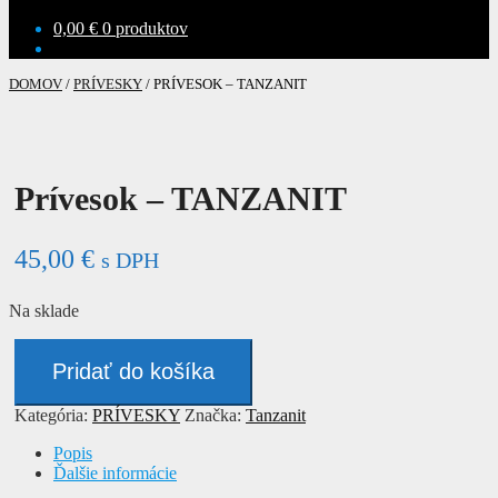
0,00
€
0 produktov
DOMOV
/
PRÍVESKY
/
PRÍVESOK – TANZANIT
Prívesok – TANZANIT
45,00
€
s DPH
Na sklade
množstvo
Prívesok
Pridať do košíka
-
TANZANIT
Kategória:
PRÍVESKY
Značka:
Tanzanit
Popis
Ďalšie informácie