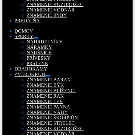
ZNAMENIE KOZOROŽEC
ZNAMENIE VODNÁR
ZNAMENIE RYBY
PREDAJŇA
DOMOV
ŠPERKY
Rozbaliť
NÁHRDELNÍKY
podradené
NÁRAMKY
menu
NÁUŠNICE
PRÍVESKY
PRSTENE
DRAHOKAMY
ZVEROKRUH
Rozbaliť
ZNAMENIE BARAN
podradené
ZNAMENIE BÝK
menu
ZNAMENIE BLÍŽENCI
ZNAMENIE RAK
ZNAMENIE LEV
ZNAMENIE PANNA
ZNAMENIE VÁHY
ZNAMENIE ŠKORPIÓN
ZNAMENIE STRELEC
ZNAMENIE KOZOROŽEC
ZNAMENIE VODNÁR