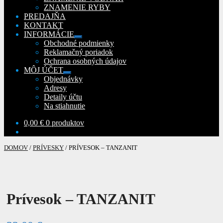
ZNAMENIE RYBY
PREDAJŇA
KONTAKT
INFORMÁCIE
Rozbaliť
Obchodné podmienky
podradené
Reklamačný poriadok
menu
Ochrana osobných údajov
MÔJ ÚČET
Rozbaliť
Objednávky
podradené
Adresy
menu
Detaily účtu
Na stiahnutie
0,00
€
0 produktov
DOMOV
/
PRÍVESKY
/
PRÍVESOK – TANZANIT
Prívesok – TANZANIT