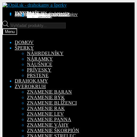
Preskočiť
Preskočiť
na
na
KONTAKT
INFORMÁCIE
Obchodné podmienky
Reklamačný poriadok
Ochrana osobných údajov
MÔJ ÚČET
Objednávky
Adresy
Detaily účtu
navigáciu
obsah
Na stiahnutie
Products
search
Menu
DOMOV
ŠPERKY
NÁHRDELNÍKY
NÁRAMKY
NÁUŠNICE
PRÍVESKY
PRSTENE
DRAHOKAMY
ZVEROKRUH
ZNAMENIE BARAN
ZNAMENIE BÝK
ZNAMENIE BLÍŽENCI
ZNAMENIE RAK
ZNAMENIE LEV
ZNAMENIE PANNA
ZNAMENIE VÁHY
ZNAMENIE ŠKORPIÓN
ZNAMENIE STRELEC