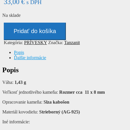
33,00
€
s DPH
Na sklade
množstvo
Prívesok
Pridať do košíka
-
TANZANIT
Kategória:
PRÍVESKY
Značka:
Tanzanit
Popis
Ďalšie informácie
Popis
Váha:
1,43 g
Veľkosť jednotlivého kameňa:
Rozmer cca 11 x 8 mm
Opracovanie kameňa:
Slza kabošon
Materiál kovodielu:
Strieborný (AG-925)
Iné informácie: