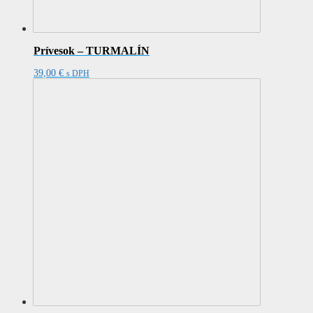
Prívesok – TURMALÍN
39,00
€
s DPH