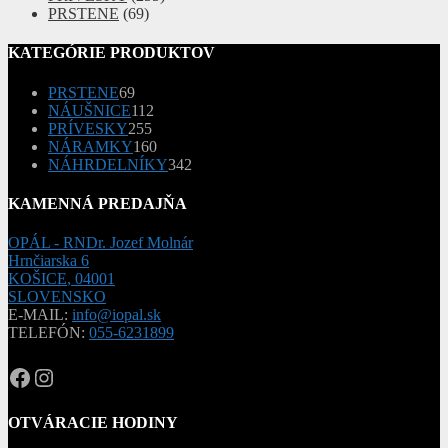
PRSTENE
(69)
KATEGÓRIE PRODUKTOV
69
PRSTENE
69
produktov
112
NÁUŠNICE
112
255
produktov
PRÍVESKY
255
produktov
160
NÁRAMKY
160
produktov
342
NÁHRDELNÍKY
342
produktov
KAMENNÁ PREDAJŇA
OPÁL - RNDr. Jozef Molnár
Hrnčiarska 6
KOŠICE
,
04001
SLOVENSKO
E-MAIL:
info@iopal.sk
TELEFÓN:
055-6231899
OPAL.drahokamy
opal.drahokamy
OTVÁRACIE HODINY