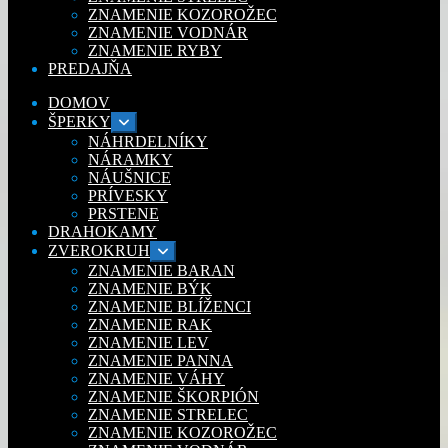
ZNAMENIE KOZOROŽEC
ZNAMENIE VODNÁR
ZNAMENIE RYBY
PREDAJŇA
DOMOV
ŠPERKY
Rozbaliť
podradené
NÁHRDELNÍKY
menu
NÁRAMKY
NÁUŠNICE
PRÍVESKY
PRSTENE
DRAHOKAMY
ZVEROKRUH
Rozbaliť
podradené
ZNAMENIE BARAN
menu
ZNAMENIE BÝK
ZNAMENIE BLÍŽENCI
ZNAMENIE RAK
ZNAMENIE LEV
ZNAMENIE PANNA
ZNAMENIE VÁHY
ZNAMENIE ŠKORPIÓN
ZNAMENIE STRELEC
ZNAMENIE KOZOROŽEC