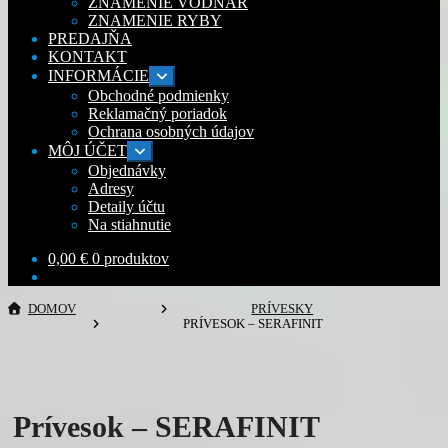
ZNAMENIE VODNÁR
ZNAMENIE RYBY
PREDAJŇA
KONTAKT
INFORMÁCIE
Rozbaliť
podradené
Obchodné podmienky
menu
Reklamačný poriadok
Ochrana osobných údajov
MÔJ ÚČET
Rozbaliť
podradené
Objednávky
menu
Adresy
Detaily účtu
Na stiahnutie
0,00
€
0 produktov
DOMOV
PRÍVESKY
PRÍVESOK – SERAFINIT
Prívesok – SERAFINIT