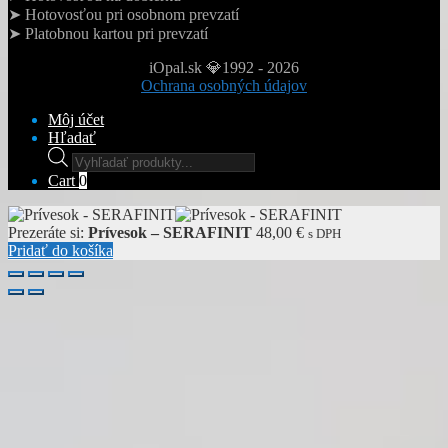
➤ Hotovosťou pri osobnom prevzatí
➤ Platobnou kartou pri prevzatí
iOpal.sk 💎1992 - 2026
Ochrana osobných údajov
Môj účet
Hľadať
Products
search
Cart
0
Prezeráte si:
Prívesok – SERAFINIT
48,00
€
s DPH
Pridať do košíka