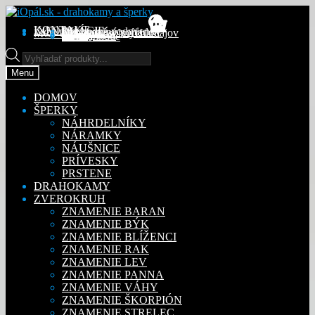
Preskočiť
Preskočiť
na
na
KONTAKT
INFORMÁCIE
Obchodné podmienky
Reklamačný poriadok
Ochrana osobných údajov
MÔJ ÚČET
Objednávky
Adresy
Detaily účtu
navigáciu
obsah
Na stiahnutie
Products
search
Menu
DOMOV
ŠPERKY
NÁHRDELNÍKY
NÁRAMKY
NÁUŠNICE
PRÍVESKY
PRSTENE
DRAHOKAMY
ZVEROKRUH
ZNAMENIE BARAN
ZNAMENIE BÝK
ZNAMENIE BLÍŽENCI
ZNAMENIE RAK
ZNAMENIE LEV
ZNAMENIE PANNA
ZNAMENIE VÁHY
ZNAMENIE ŠKORPIÓN
ZNAMENIE STRELEC