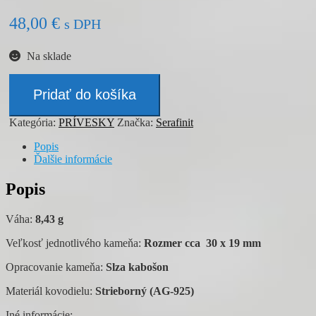
48,00
€
s DPH
Na sklade
množstvo
Prívesok
Pridať do košíka
-
SERAFINIT
Kategória:
PRÍVESKY
Značka:
Serafinit
Popis
Ďalšie informácie
Popis
Váha:
8,43 g
Veľkosť jednotlivého kameňa:
Rozmer cca 30 x 19 mm
Opracovanie kameňa:
Slza kabošon
Materiál kovodielu:
Strieborný (AG-925)
Iné informácie: