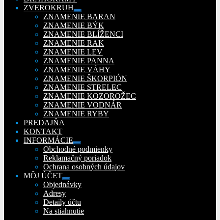
ZVEROKRUH
Rozbaliť
ZNAMENIE BARAN
podradené
ZNAMENIE BÝK
menu
ZNAMENIE BLÍŽENCI
ZNAMENIE RAK
ZNAMENIE LEV
ZNAMENIE PANNA
ZNAMENIE VÁHY
ZNAMENIE ŠKORPIÓN
ZNAMENIE STRELEC
ZNAMENIE KOZOROŽEC
ZNAMENIE VODNÁR
ZNAMENIE RYBY
PREDAJŇA
KONTAKT
INFORMÁCIE
Rozbaliť
Obchodné podmienky
podradené
Reklamačný poriadok
menu
Ochrana osobných údajov
MÔJ ÚČET
Rozbaliť
Objednávky
podradené
Adresy
menu
Detaily účtu
Na stiahnutie