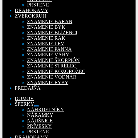
PRSTENE
DRAHOKAMY
ZVEROKRUH
ZNAMENIE BARAN
ZNAMENIE BÝK
ZNAMENIE BLÍŽENCI
ZNAMENIE RAK
ZNAMENIE LEV
ZNAMENIE PANNA
ZNAMENIE VÁHY
ZNAMENIE ŠKORPIÓN
ZNAMENIE STRELEC
ZNAMENIE KOZOROŽEC
ZNAMENIE VODNÁR
ZNAMENIE RYBY
PREDAJŇA
DOMOV
ŠPERKY
Rozbaliť
NÁHRDELNÍKY
podradené
NÁRAMKY
menu
NÁUŠNICE
PRÍVESKY
PRSTENE
DRAHOKAMY