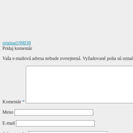
Navigácia
Predchádzajúci
original199039
článok:
Pridaj komentár
v
Vaša e-mailová adresa nebude zverejnená.
Vyžadované polia sú ozna
článku
Komentár
*
Meno
E-mail