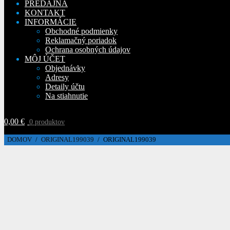
PREDAJŇA
KONTAKT
INFORMÁCIE
Obchodné podmienky
Reklamačný poriadok
Ochrana osobných údajov
MÔJ ÚČET
Objednávky
Adresy
Detaily účtu
Na stiahnutie
0,00
€
0 produktov
DOMOV
/
ORIGINAL199039
/
ORIGINAL199039