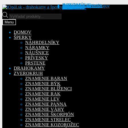
KONTAKT
INFORMÁCIE
Obchodné podmienky
Reklamačný poriadok
Ochrana osobných údajov
MÔJ ÚČET
Objednávky
Preskočiť
Preskočiť
Adresy
Detaily účtu
Na stiahnutie
na
na
Products
navigáciu
obsah
search
Menu
DOMOV
ŠPERKY
NÁHRDELNÍKY
NÁRAMKY
NÁUŠNICE
PRÍVESKY
PRSTENE
DRAHOKAMY
ZVEROKRUH
ZNAMENIE BARAN
ZNAMENIE BÝK
ZNAMENIE BLÍŽENCI
ZNAMENIE RAK
ZNAMENIE LEV
ZNAMENIE PANNA
ZNAMENIE VÁHY
ZNAMENIE ŠKORPIÓN
ZNAMENIE STRELEC
ZNAMENIE KOZOROŽEC