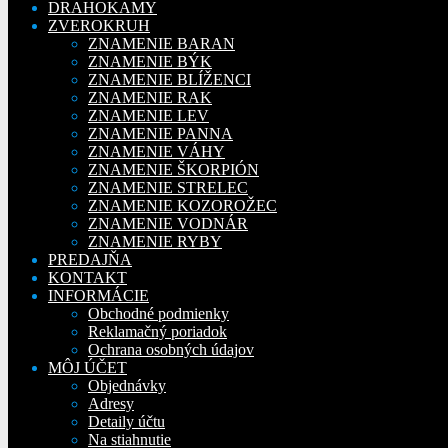
DRAHOKAMY
ZVEROKRUH
ZNAMENIE BARAN
ZNAMENIE BÝK
ZNAMENIE BLÍŽENCI
ZNAMENIE RAK
ZNAMENIE LEV
ZNAMENIE PANNA
ZNAMENIE VÁHY
ZNAMENIE ŠKORPIÓN
ZNAMENIE STRELEC
ZNAMENIE KOZOROŽEC
ZNAMENIE VODNÁR
ZNAMENIE RYBY
PREDAJŇA
KONTAKT
INFORMÁCIE
Obchodné podmienky
Reklamačný poriadok
Ochrana osobných údajov
MÔJ ÚČET
Objednávky
Adresy
Detaily účtu
Na stiahnutie