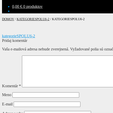
0,00
€
0 produktov
DOMOV
/
KATEGORIESPOLU6-2
/
KATEGORIESPOLU6-2
Navigácia
Predchádzajúci
kategorieSPOLU6-2
článok:
Pridaj komentár
v
Vaša e-mailová adresa nebude zverejnená.
Vyžadované polia sú ozna
článku
Komentár
*
Meno
E-mail