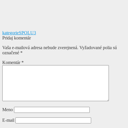
Navigácia
Predchádzajúci
kategorieSPOLU3
článok:
Pridaj komentár
v
Vaša e-mailová adresa nebude zverejnená.
Vyžadované polia sú
článku
označené
*
Komentár
*
Meno
E-mail