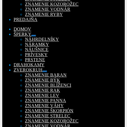
ZNAMENIE KOZOROŽEC
ZNAMENIE VODNÁR
ZNAMENIE RYBY
PREDAJŇA
DOMOV
ŠPERKY
Rozbaliť
NÁHRDELNÍKY
podradené
NÁRAMKY
menu
NÁUŠNICE
PRÍVESKY
PRSTENE
DRAHOKAMY
ZVEROKRUH
Rozbaliť
ZNAMENIE BARAN
podradené
ZNAMENIE BÝK
menu
ZNAMENIE BLÍŽENCI
ZNAMENIE RAK
ZNAMENIE LEV
ZNAMENIE PANNA
ZNAMENIE VÁHY
ZNAMENIE ŠKORPIÓN
ZNAMENIE STRELEC
ZNAMENIE KOZOROŽEC
ZNAMENIE VODNÁR