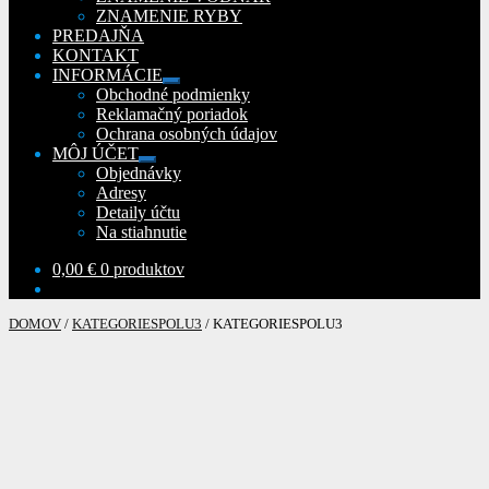
ZNAMENIE RYBY
PREDAJŇA
KONTAKT
INFORMÁCIE
Rozbaliť
Obchodné podmienky
podradené
Reklamačný poriadok
menu
Ochrana osobných údajov
MÔJ ÚČET
Rozbaliť
Objednávky
podradené
Adresy
menu
Detaily účtu
Na stiahnutie
0,00
€
0 produktov
DOMOV
/
KATEGORIESPOLU3
/
KATEGORIESPOLU3