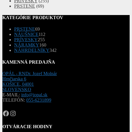
PRÍVESKY
(255)
PRSTENE
(69)
KATEGÓRIE PRODUKTOV
69
PRSTENE
69
produktov
112
NÁUŠNICE
112
255
produktov
PRÍVESKY
255
produktov
160
NÁRAMKY
160
produktov
342
NÁHRDELNÍKY
342
produktov
KAMENNÁ PREDAJŇA
OPÁL - RNDr. Jozef Molnár
Hrnčiarska 6
KOŠICE
,
04001
SLOVENSKO
E-MAIL:
info@iopal.sk
TELEFÓN:
055-6231899
OPAL.drahokamy
opal.drahokamy
OTVÁRACIE HODINY