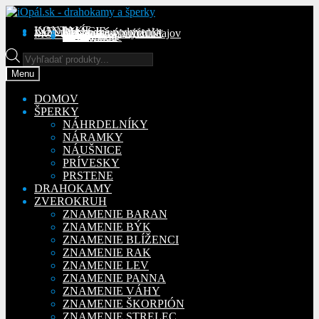
Preskočiť
Preskočiť
na
na
KONTAKT
INFORMÁCIE
Obchodné podmienky
Reklamačný poriadok
Ochrana osobných údajov
MÔJ ÚČET
Objednávky
Adresy
Detaily účtu
navigáciu
obsah
Na stiahnutie
Products
search
Menu
DOMOV
ŠPERKY
NÁHRDELNÍKY
NÁRAMKY
NÁUŠNICE
PRÍVESKY
PRSTENE
DRAHOKAMY
ZVEROKRUH
ZNAMENIE BARAN
ZNAMENIE BÝK
ZNAMENIE BLÍŽENCI
ZNAMENIE RAK
ZNAMENIE LEV
ZNAMENIE PANNA
ZNAMENIE VÁHY
ZNAMENIE ŠKORPIÓN
ZNAMENIE STRELEC