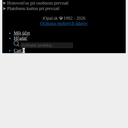
➤ Hotovosťou pri osobnom prevzatí
➤ Platobnou kartou pri prevzatí
iOpal.sk 💎1992 - 2026
Ochrana osobných údajov
Môj účet
Hľadať
Products
search
Cart
0