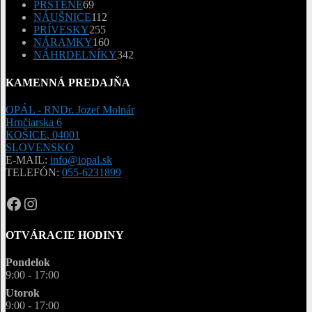
69
PRSTENE
69
produktov
112
NÁUŠNICE
112
255
produktov
PRÍVESKY
255
produktov
160
NÁRAMKY
160
produktov
342
NÁHRDELNÍKY
342
produktov
KAMENNÁ PREDAJŇA
OPÁL - RNDr. Jozef Molnár
Hrnčiarska 6
KOŠICE
,
04001
SLOVENSKO
E-MAIL:
info@iopal.sk
TELEFÓN:
055-6231899
OPAL.drahokamy
opal.drahokamy
OTVÁRACIE HODINY
Pondelok
9:00 - 17:00
Utorok
9:00 - 17:00