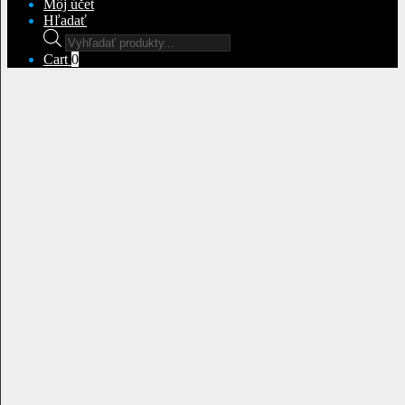
Môj účet
Hľadať
Products
search
Cart
0