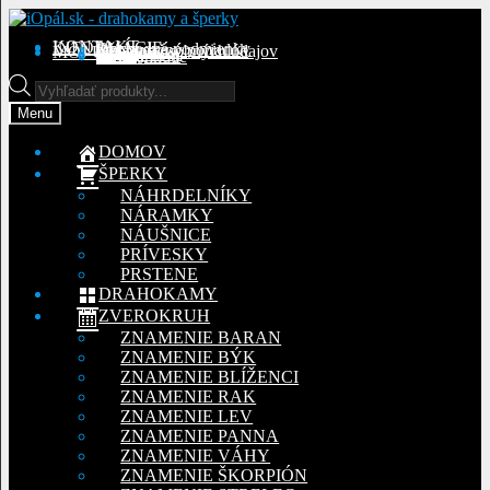
Preskočiť
Preskočiť
na
na
KONTAKT
INFORMÁCIE
Obchodné podmienky
Reklamačný poriadok
Ochrana osobných údajov
MÔJ ÚČET
Objednávky
Adresy
Detaily účtu
navigáciu
obsah
Na stiahnutie
Products
search
Menu
DOMOV
ŠPERKY
NÁHRDELNÍKY
NÁRAMKY
NÁUŠNICE
PRÍVESKY
PRSTENE
DRAHOKAMY
ZVEROKRUH
ZNAMENIE BARAN
ZNAMENIE BÝK
ZNAMENIE BLÍŽENCI
ZNAMENIE RAK
ZNAMENIE LEV
ZNAMENIE PANNA
ZNAMENIE VÁHY
ZNAMENIE ŠKORPIÓN