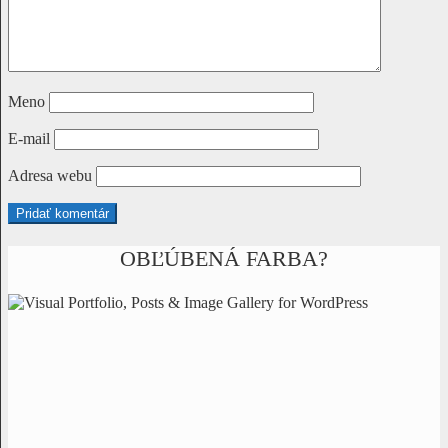
Meno
E-mail
Adresa webu
OBĽÚBENÁ FARBA?