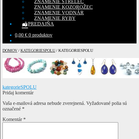
ZNAMENIE STRELEC
ZNAMENIE KOZOROŽEC
ZNAMENIE VODNÁR
ZNAMENIE RYBY
PREDAJŇA
0,00
€
0 produktov
DOMOV
/
KATEGORIESPOLU
/
KATEGORIESPOLU
Navigácia
Predchádzajúci
kategorieSPOLU
článok:
Pridaj komentár
v
Vaša e-mailová adresa nebude zverejnená.
Vyžadované polia sú
článku
označené
*
Komentár
*