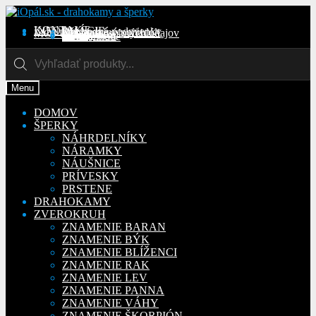
Preskočiť
Preskočiť
na
na
KONTAKT
INFORMÁCIE
Obchodné podmienky
Reklamačný poriadok
Ochrana osobných údajov
MÔJ ÚČET
Objednávky
Adresy
Detaily účtu
navigáciu
obsah
Na stiahnutie
Products
search
Menu
DOMOV
ŠPERKY
NÁHRDELNÍKY
NÁRAMKY
NÁUŠNICE
PRÍVESKY
PRSTENE
DRAHOKAMY
ZVEROKRUH
ZNAMENIE BARAN
ZNAMENIE BÝK
ZNAMENIE BLÍŽENCI
ZNAMENIE RAK
ZNAMENIE LEV
ZNAMENIE PANNA
ZNAMENIE VÁHY
ZNAMENIE ŠKORPIÓN