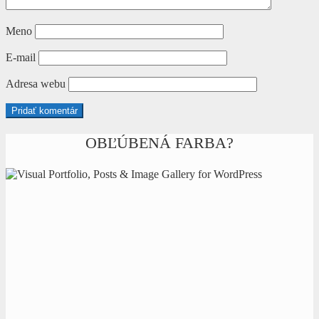
Meno
E-mail
Adresa webu
OBĽÚBENÁ FARBA?