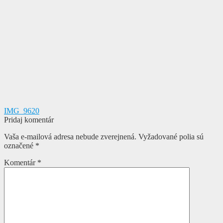
Navigácia
Predchádzajúci
IMG_9620
článok:
Pridaj komentár
v
Vaša e-mailová adresa nebude zverejnená.
Vyžadované polia sú
článku
označené
*
Komentár
*