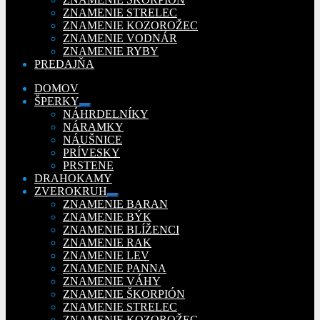
ZNAMENIE STRELEC
ZNAMENIE KOZOROŽEC
ZNAMENIE VODNÁR
ZNAMENIE RYBY
PREDAJŇA
DOMOV
ŠPERKY
Rozbaliť
NÁHRDELNÍKY
podradené
NÁRAMKY
menu
NÁUŠNICE
PRÍVESKY
PRSTENE
DRAHOKAMY
ZVEROKRUH
Rozbaliť
ZNAMENIE BARAN
podradené
ZNAMENIE BÝK
menu
ZNAMENIE BLÍŽENCI
ZNAMENIE RAK
ZNAMENIE LEV
ZNAMENIE PANNA
ZNAMENIE VÁHY
ZNAMENIE ŠKORPIÓN
ZNAMENIE STRELEC
ZNAMENIE KOZOROŽEC