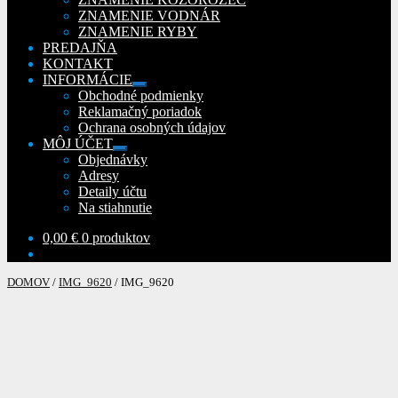
ZNAMENIE VODNÁR
ZNAMENIE RYBY
PREDAJŇA
KONTAKT
INFORMÁCIE
Rozbaliť
Obchodné podmienky
podradené
Reklamačný poriadok
menu
Ochrana osobných údajov
MÔJ ÚČET
Rozbaliť
Objednávky
podradené
Adresy
menu
Detaily účtu
Na stiahnutie
0,00
€
0 produktov
DOMOV
/
IMG_9620
/
IMG_9620