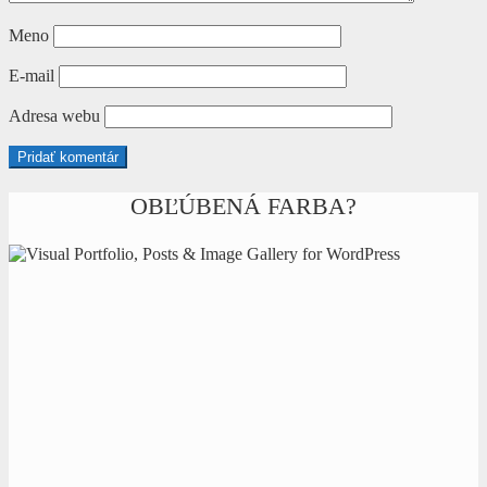
Meno
E-mail
Adresa webu
OBĽÚBENÁ FARBA?