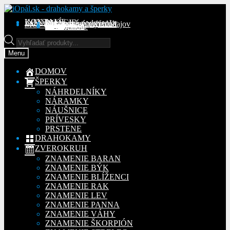
Preskočiť
Preskočiť
na
na
KONTAKT
INFORMÁCIE
Obchodné podmienky
Reklamačný poriadok
Ochrana osobných údajov
MÔJ ÚČET
Objednávky
Adresy
Detaily účtu
navigáciu
obsah
Na stiahnutie
Products
search
Menu
DOMOV
ŠPERKY
NÁHRDELNÍKY
NÁRAMKY
NÁUŠNICE
PRÍVESKY
PRSTENE
DRAHOKAMY
ZVEROKRUH
ZNAMENIE BARAN
ZNAMENIE BÝK
ZNAMENIE BLÍŽENCI
ZNAMENIE RAK
ZNAMENIE LEV
ZNAMENIE PANNA
ZNAMENIE VÁHY
ZNAMENIE ŠKORPIÓN