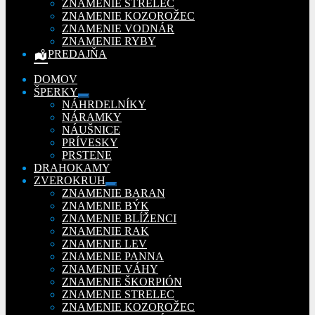
ZNAMENIE STRELEC
ZNAMENIE KOZOROŽEC
ZNAMENIE VODNÁR
ZNAMENIE RYBY
PREDAJŇA
DOMOV
ŠPERKY
Rozbaliť
NÁHRDELNÍKY
podradené
NÁRAMKY
menu
NÁUŠNICE
PRÍVESKY
PRSTENE
DRAHOKAMY
ZVEROKRUH
Rozbaliť
ZNAMENIE BARAN
podradené
ZNAMENIE BÝK
menu
ZNAMENIE BLÍŽENCI
ZNAMENIE RAK
ZNAMENIE LEV
ZNAMENIE PANNA
ZNAMENIE VÁHY
ZNAMENIE ŠKORPIÓN
ZNAMENIE STRELEC
ZNAMENIE KOZOROŽEC