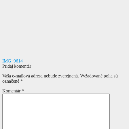
Navigácia
Predchádzajúci
IMG_9614
článok:
Pridaj komentár
v
Vaša e-mailová adresa nebude zverejnená.
Vyžadované polia sú
článku
označené
*
Komentár
*