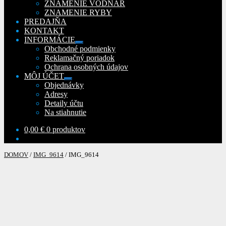
ZNAMENIE VODNÁR
ZNAMENIE RYBY
PREDAJŇA
KONTAKT
INFORMÁCIE
Rozbaliť
Obchodné podmienky
podradené
Reklamačný poriadok
menu
Ochrana osobných údajov
MÔJ ÚČET
Rozbaliť
Objednávky
podradené
Adresy
menu
Detaily účtu
Na stiahnutie
0,00
€
0 produktov
DOMOV
/
IMG_9614
/
IMG_9614