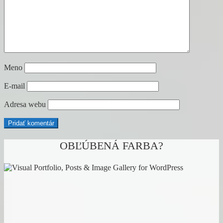
Meno
E-mail
Adresa webu
OBĽÚBENÁ FARBA?