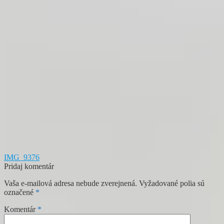
Navigácia
Predchádzajúci
IMG_9376
článok:
Pridaj komentár
v
Vaša e-mailová adresa nebude zverejnená.
Vyžadované polia sú
článku
označené
*
Komentár
*