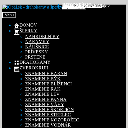
KONTAKT
INFORMÁCIE
Obchodné podmienky
Reklamačný poriadok
Ochrana osobných údajov
MÔJ ÚČET
Objednávky
Preskočiť
Preskočiť
Adresy
Detaily účtu
Na stiahnutie
na
na
Menu
navigáciu
obsah
DOMOV
ŠPERKY
NÁHRDELNÍKY
NÁRAMKY
NÁUŠNICE
PRÍVESKY
PRSTENE
DRAHOKAMY
ZVEROKRUH
ZNAMENIE BARAN
ZNAMENIE BÝK
ZNAMENIE BLÍŽENCI
ZNAMENIE RAK
ZNAMENIE LEV
ZNAMENIE PANNA
ZNAMENIE VÁHY
ZNAMENIE ŠKORPIÓN
ZNAMENIE STRELEC
ZNAMENIE KOZOROŽEC
ZNAMENIE VODNÁR