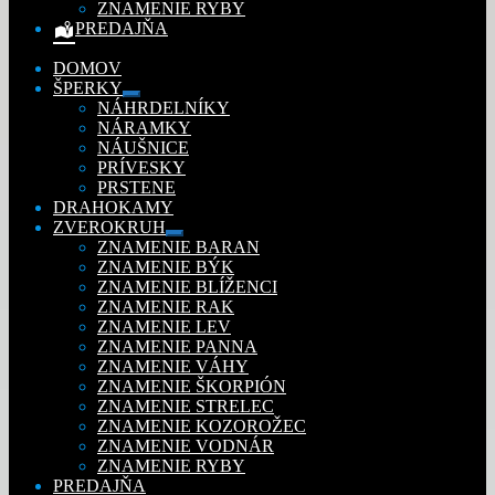
ZNAMENIE RYBY
PREDAJŇA
DOMOV
ŠPERKY
Rozbaliť
NÁHRDELNÍKY
podradené
NÁRAMKY
menu
NÁUŠNICE
PRÍVESKY
PRSTENE
DRAHOKAMY
ZVEROKRUH
Rozbaliť
ZNAMENIE BARAN
podradené
ZNAMENIE BÝK
menu
ZNAMENIE BLÍŽENCI
ZNAMENIE RAK
ZNAMENIE LEV
ZNAMENIE PANNA
ZNAMENIE VÁHY
ZNAMENIE ŠKORPIÓN
ZNAMENIE STRELEC
ZNAMENIE KOZOROŽEC
ZNAMENIE VODNÁR
ZNAMENIE RYBY
PREDAJŇA