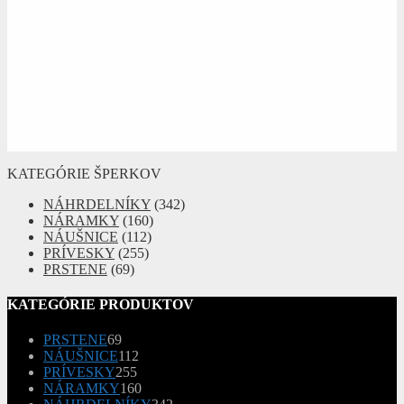
KATEGÓRIE ŠPERKOV
NÁHRDELNÍKY
(342)
NÁRAMKY
(160)
NÁUŠNICE
(112)
PRÍVESKY
(255)
PRSTENE
(69)
KATEGÓRIE PRODUKTOV
69
PRSTENE
69
produktov
112
NÁUŠNICE
112
255
produktov
PRÍVESKY
255
produktov
160
NÁRAMKY
160
produktov
342