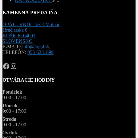
NÁHRDELNÍKY
342
produktov
KAMENNÁ PREDAJŇA
OPÁL - RNDr. Jozef Molnár
Hrnčiarska 6
KOŠICE
,
04001
SLOVENSKO
E-MAIL:
info@iopal.sk
TELEFÓN:
055-6231899
OPAL.drahokamy
opal.drahokamy
OTVÁRACIE HODINY
Pondelok
9:00 - 17:00
Utorok
9:00 - 17:00
Streda
9:00 - 17:00
štvrtok