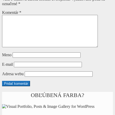
článku
označené
*
Komentár
*
Meno
E-mail
Adresa webu
OBĽÚBENÁ FARBA?