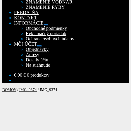
ZNAMENIE VODNÁR
ZNAMENIE RYBY
PREDAJŇA
KONTAKT
INFORMÁCIE
Rozbaliť
Obchodné podmienky
podradené
Reklamačný poriadok
menu
Ochrana osobných údajov
MÔJ ÚČET
Rozbaliť
Objednávky
podradené
Adresy
menu
Detaily účtu
Na stiahnutie
0,00
€
0 produktov
DOMOV
/
IMG_9374
/
IMG_9374