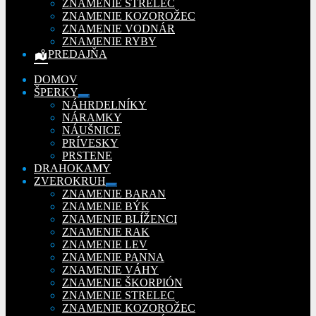
ZNAMENIE STRELEC
ZNAMENIE KOZOROŽEC
ZNAMENIE VODNÁR
ZNAMENIE RYBY
PREDAJŇA
DOMOV
ŠPERKY
Rozbaliť
NÁHRDELNÍKY
podradené
NÁRAMKY
menu
NÁUŠNICE
PRÍVESKY
PRSTENE
DRAHOKAMY
ZVEROKRUH
Rozbaliť
ZNAMENIE BARAN
podradené
ZNAMENIE BÝK
menu
ZNAMENIE BLÍŽENCI
ZNAMENIE RAK
ZNAMENIE LEV
ZNAMENIE PANNA
ZNAMENIE VÁHY
ZNAMENIE ŠKORPIÓN
ZNAMENIE STRELEC
ZNAMENIE KOZOROŽEC