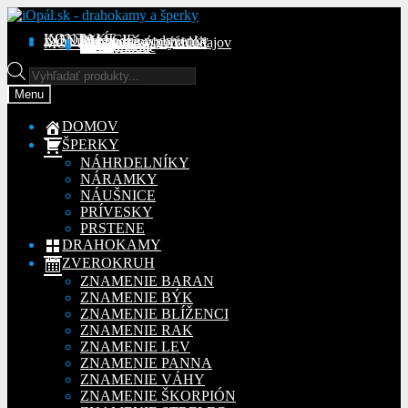
Preskočiť
Preskočiť
na
na
KONTAKT
INFORMÁCIE
Obchodné podmienky
Reklamačný poriadok
Ochrana osobných údajov
MÔJ ÚČET
Objednávky
Adresy
Detaily účtu
navigáciu
obsah
Na stiahnutie
Products
search
Menu
DOMOV
ŠPERKY
NÁHRDELNÍKY
NÁRAMKY
NÁUŠNICE
PRÍVESKY
PRSTENE
DRAHOKAMY
ZVEROKRUH
ZNAMENIE BARAN
ZNAMENIE BÝK
ZNAMENIE BLÍŽENCI
ZNAMENIE RAK
ZNAMENIE LEV
ZNAMENIE PANNA
ZNAMENIE VÁHY
ZNAMENIE ŠKORPIÓN