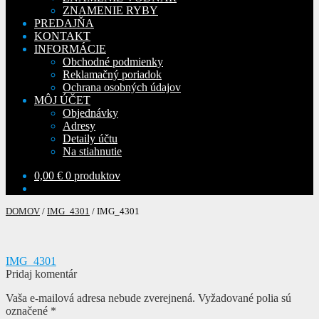
ZNAMENIE RYBY
PREDAJŇA
KONTAKT
INFORMÁCIE
Obchodné podmienky
Reklamačný poriadok
Ochrana osobných údajov
MÔJ ÚČET
Objednávky
Adresy
Detaily účtu
Na stiahnutie
0,00
€
0 produktov
DOMOV
/
IMG_4301
/
IMG_4301
Navigácia
Predchádzajúci
IMG_4301
článok:
Pridaj komentár
v
Vaša e-mailová adresa nebude zverejnená.
Vyžadované polia sú
článku
označené
*