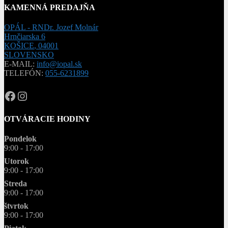
KAMENNÁ PREDAJŇA
OPÁL - RNDr. Jozef Molnár
Hrnčiarska 6
KOŠICE
,
04001
SLOVENSKO
E-MAIL:
info@iopal.sk
TELEFÓN:
055-6231899
OPAL.drahokamy
opal.drahokamy
OTVÁRACIE HODINY
Pondelok
9:00 - 17:00
Utorok
9:00 - 17:00
Streda
9:00 - 17:00
štvrtok
9:00 - 17:00