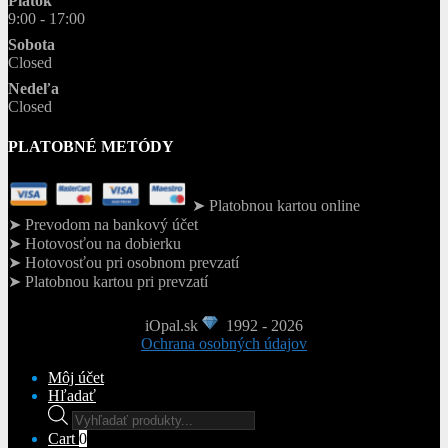
Piatok
9:00 - 17:00
Sobota
Closed
Nedeľa
Closed
PLATOBNÉ METÓDY
➤ Platobnou kartou online
➤ Prevodom na bankový účet
➤ Hotovosťou na dobierku
➤ Hotovosťou pri osobnom prevzatí
➤ Platobnou kartou pri prevzatí
iOpal.sk
1992 - 2026
Ochrana osobných údajov
Môj účet
Hľadať
Products
search
Cart
0