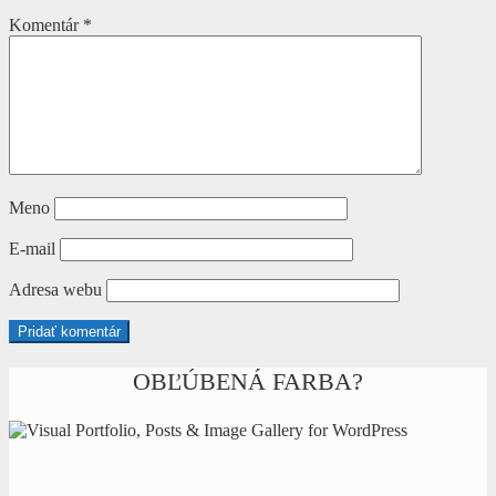
Komentár
*
Meno
E-mail
Adresa webu
OBĽÚBENÁ FARBA?