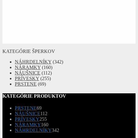
KATEGÓRIE ŠPERKOV
NÁHRDELNÍKY
(342)
NÁRAMKY
(160)
NÁUŠNICE
(112)
PRÍVESKY
(255)
PRSTENE
(69)
KATEGÓRIE PRODUKTOV
69
PRSTENE
69
produktov
112
NÁUŠNICE
112
255
produktov
PRÍVESKY
255
produktov
160
NÁRAMKY
160
produktov
342
NÁHRDELNÍKY
342
produktov