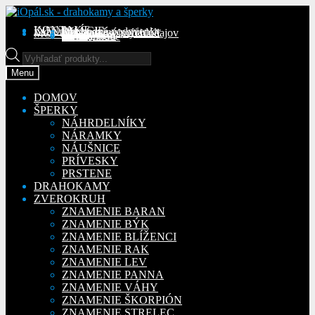
Preskočiť
Preskočiť
na
na
KONTAKT
INFORMÁCIE
Obchodné podmienky
Reklamačný poriadok
Ochrana osobných údajov
MÔJ ÚČET
Objednávky
Adresy
Detaily účtu
navigáciu
obsah
Na stiahnutie
Products
search
Menu
DOMOV
ŠPERKY
NÁHRDELNÍKY
NÁRAMKY
NÁUŠNICE
PRÍVESKY
PRSTENE
DRAHOKAMY
ZVEROKRUH
ZNAMENIE BARAN
ZNAMENIE BÝK
ZNAMENIE BLÍŽENCI
ZNAMENIE RAK
ZNAMENIE LEV
ZNAMENIE PANNA
ZNAMENIE VÁHY
ZNAMENIE ŠKORPIÓN
ZNAMENIE STRELEC