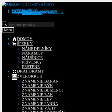
Preskočiť
Preskočiť
na
na
KONTAKT
INFORMÁCIE
Obchodné podmienky
Reklamačný poriadok
Ochrana osobných údajov
MÔJ ÚČET
Objednávky
Adresy
Detaily účtu
navigáciu
obsah
Na stiahnutie
Products
search
Menu
DOMOV
ŠPERKY
NÁHRDELNÍKY
NÁRAMKY
NÁUŠNICE
PRÍVESKY
PRSTENE
DRAHOKAMY
ZVEROKRUH
ZNAMENIE BARAN
ZNAMENIE BÝK
ZNAMENIE BLÍŽENCI
ZNAMENIE RAK
ZNAMENIE LEV
ZNAMENIE PANNA
ZNAMENIE VÁHY