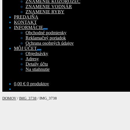
ZNAMENIE KOZOROŽEC
ZNAMENIE VODNÁR
ZNAMENIE RYBY
PREDAJŇA
KONTAKT
INFORMÁCIE
Rozbaliť
Obchodné podmienky
podradené
Reklamačný poriadok
menu
Ochrana osobných údajov
MÔJ ÚČET
Rozbaliť
Objednávky
podradené
Adresy
menu
Detaily účtu
Na stiahnutie
0,00
€
0 produktov
DOMOV
/
IMG_3738
/
IMG_3738