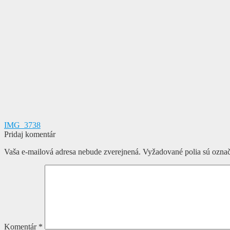
Navigácia
Predchádzajúci
IMG_3738
článok:
Pridaj komentár
v
Vaša e-mailová adresa nebude zverejnená.
Vyžadované polia sú ozna
článku
Komentár
*