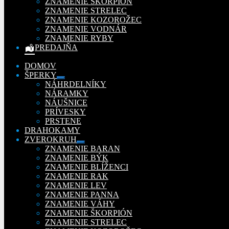
ZNAMENIE ŠKORPIÓN
ZNAMENIE STRELEC
ZNAMENIE KOZOROŽEC
ZNAMENIE VODNÁR
ZNAMENIE RYBY
PREDAJŇA
DOMOV
ŠPERKY
Rozbaliť
NÁHRDELNÍKY
podradené
NÁRAMKY
menu
NÁUŠNICE
PRÍVESKY
PRSTENE
DRAHOKAMY
ZVEROKRUH
Rozbaliť
ZNAMENIE BARAN
podradené
ZNAMENIE BÝK
menu
ZNAMENIE BLÍŽENCI
ZNAMENIE RAK
ZNAMENIE LEV
ZNAMENIE PANNA
ZNAMENIE VÁHY
ZNAMENIE ŠKORPIÓN
ZNAMENIE STRELEC