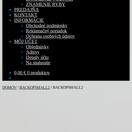
ZNAMENIE RYBY
PREDAJŇA
KONTAKT
INFORMÁCIE
Obchodné podmienky
Reklamačný poriadok
Ochrana osobných údajov
MÔJ ÚČET
Objednávky
Adresy
Detaily účtu
Na stiahnutie
0,00
€
0 produktov
DOMOV
/
BACKOPSMALL2
/
BACKOPSMALL2