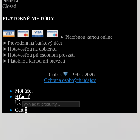
Nedeľa
Closed
PLATOBNÉ METÓDY
➤ Platobnou kartou online
➤ Prevodom na bankový účet
➤ Hotovosťou na dobierku
➤ Hotovosťou pri osobnom prevzatí
➤ Platobnou kartou pri prevzatí
iOpal.sk
1992 - 2026
Ochrana osobných údajov
Môj účet
Hľadať
Products
search
Cart
0