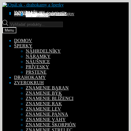
Preskočiť
Preskočiť
na
na
KONTAKT
INFORMÁCIE
Obchodné podmienky
Reklamačný poriadok
Ochrana osobných údajov
MÔJ ÚČET
Objednávky
Adresy
Detaily účtu
navigáciu
obsah
Na stiahnutie
Products
search
Menu
DOMOV
ŠPERKY
NÁHRDELNÍKY
NÁRAMKY
NÁUŠNICE
PRÍVESKY
PRSTENE
DRAHOKAMY
ZVEROKRUH
ZNAMENIE BARAN
ZNAMENIE BÝK
ZNAMENIE BLÍŽENCI
ZNAMENIE RAK
ZNAMENIE LEV
ZNAMENIE PANNA
ZNAMENIE VÁHY
ZNAMENIE ŠKORPIÓN
ZNAMENIE STRELEC