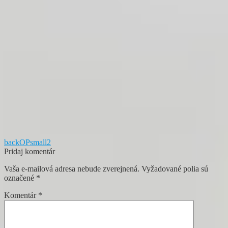
Navigácia
Predchádzajúci
backOPsmall2
článok:
Pridaj komentár
v
Vaša e-mailová adresa nebude zverejnená.
Vyžadované polia sú
článku
označené
*
Komentár
*