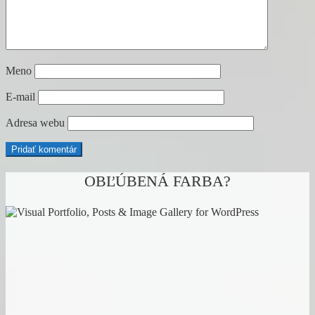
Meno
E-mail
Adresa webu
OBĽÚBENÁ FARBA?