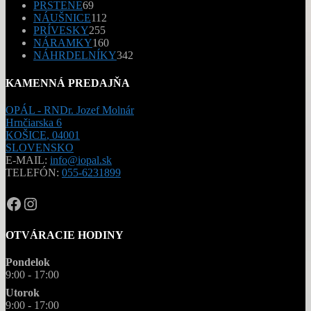
69
PRSTENE
69
produktov
112
NÁUŠNICE
112
255
produktov
PRÍVESKY
255
produktov
160
NÁRAMKY
160
produktov
342
NÁHRDELNÍKY
342
produktov
KAMENNÁ PREDAJŇA
OPÁL - RNDr. Jozef Molnár
Hrnčiarska 6
KOŠICE
,
04001
SLOVENSKO
E-MAIL:
info@iopal.sk
TELEFÓN:
055-6231899
OPAL.drahokamy
opal.drahokamy
OTVÁRACIE HODINY
Pondelok
9:00 - 17:00
Utorok
9:00 - 17:00