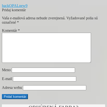
Navigácia
Predchádzajúci
backOPALnew9
článok:
Pridaj komentár
v
Vaša e-mailová adresa nebude zverejnená.
Vyžadované polia sú
článku
označené
*
Komentár
*
Meno
E-mail
Adresa webu