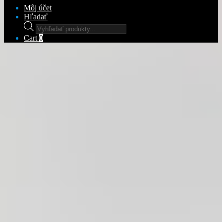
Môj účet
Hľadať
Products
search
Cart
0