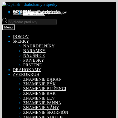
Preskočiť
Preskočiť
na
na
KONTAKT
INFORMÁCIE
Obchodné podmienky
Reklamačný poriadok
Ochrana osobných údajov
MÔJ ÚČET
Objednávky
Adresy
Detaily účtu
navigáciu
obsah
Na stiahnutie
Products
search
Menu
DOMOV
ŠPERKY
NÁHRDELNÍKY
NÁRAMKY
NÁUŠNICE
PRÍVESKY
PRSTENE
DRAHOKAMY
ZVEROKRUH
ZNAMENIE BARAN
ZNAMENIE BÝK
ZNAMENIE BLÍŽENCI
ZNAMENIE RAK
ZNAMENIE LEV
ZNAMENIE PANNA
ZNAMENIE VÁHY
ZNAMENIE ŠKORPIÓN
ZNAMENIE STRELEC