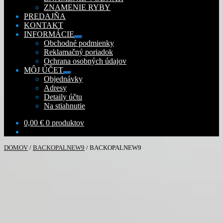
ZNAMENIE RYBY
PREDAJŇA
KONTAKT
INFORMÁCIE
Rozbaliť
Obchodné podmienky
podradené
Reklamačný poriadok
menu
Ochrana osobných údajov
MÔJ ÚČET
Rozbaliť
Objednávky
podradené
Adresy
menu
Detaily účtu
Na stiahnutie
0,00
€
0 produktov
DOMOV
/
BACKOPALNEW9
/
BACKOPALNEW9