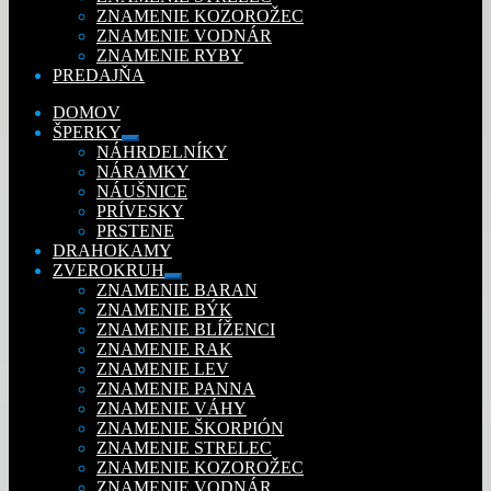
ZNAMENIE KOZOROŽEC
ZNAMENIE VODNÁR
ZNAMENIE RYBY
PREDAJŇA
DOMOV
ŠPERKY
Rozbaliť
NÁHRDELNÍKY
podradené
NÁRAMKY
menu
NÁUŠNICE
PRÍVESKY
PRSTENE
DRAHOKAMY
ZVEROKRUH
Rozbaliť
ZNAMENIE BARAN
podradené
ZNAMENIE BÝK
menu
ZNAMENIE BLÍŽENCI
ZNAMENIE RAK
ZNAMENIE LEV
ZNAMENIE PANNA
ZNAMENIE VÁHY
ZNAMENIE ŠKORPIÓN
ZNAMENIE STRELEC
ZNAMENIE KOZOROŽEC
ZNAMENIE VODNÁR