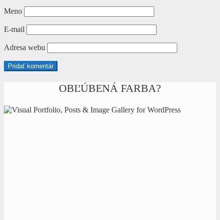
Meno
E-mail
Adresa webu
OBĽÚBENÁ FARBA?