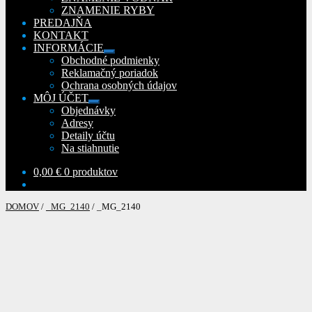
ZNAMENIE RYBY
PREDAJŇA
KONTAKT
INFORMÁCIE
Rozbaliť
Obchodné podmienky
podradené
Reklamačný poriadok
menu
Ochrana osobných údajov
MÔJ ÚČET
Rozbaliť
Objednávky
podradené
Adresy
menu
Detaily účtu
Na stiahnutie
0,00
€
0 produktov
DOMOV
/
_MG_2140
/
_MG_2140