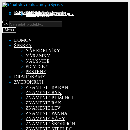
Preskočiť
Preskočiť
na
na
KONTAKT
INFORMÁCIE
Obchodné podmienky
Reklamačný poriadok
Ochrana osobných údajov
MÔJ ÚČET
Objednávky
Adresy
Detaily účtu
navigáciu
obsah
Na stiahnutie
Products
search
Menu
DOMOV
ŠPERKY
NÁHRDELNÍKY
NÁRAMKY
NÁUŠNICE
PRÍVESKY
PRSTENE
DRAHOKAMY
ZVEROKRUH
ZNAMENIE BARAN
ZNAMENIE BÝK
ZNAMENIE BLÍŽENCI
ZNAMENIE RAK
ZNAMENIE LEV
ZNAMENIE PANNA
ZNAMENIE VÁHY
ZNAMENIE ŠKORPIÓN
ZNAMENIE STRELEC