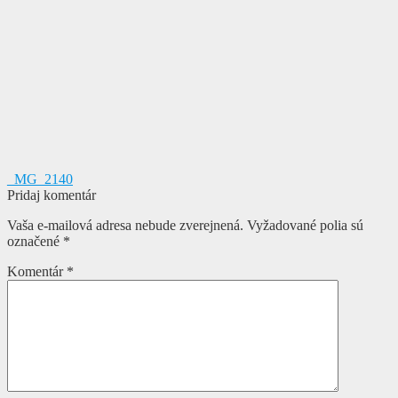
Navigácia
Predchádzajúci
_MG_2140
článok:
Pridaj komentár
v
Vaša e-mailová adresa nebude zverejnená.
Vyžadované polia sú
článku
označené
*
Komentár
*