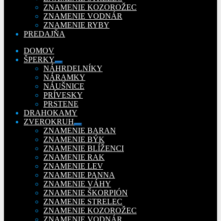
ZNAMENIE KOZOROŽEC
ZNAMENIE VODNÁR
ZNAMENIE RYBY
PREDAJŇA
DOMOV
ŠPERKY
Rozbaliť
NÁHRDELNÍKY
podradené
NÁRAMKY
menu
NÁUŠNICE
PRÍVESKY
PRSTENE
DRAHOKAMY
ZVEROKRUH
Rozbaliť
ZNAMENIE BARAN
podradené
ZNAMENIE BÝK
menu
ZNAMENIE BLÍŽENCI
ZNAMENIE RAK
ZNAMENIE LEV
ZNAMENIE PANNA
ZNAMENIE VÁHY
ZNAMENIE ŠKORPIÓN
ZNAMENIE STRELEC
ZNAMENIE KOZOROŽEC
ZNAMENIE VODNÁR