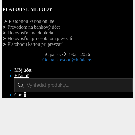
PLATOBNÉ METÓDY
➤ Platobnou kartou online
➤ Prevodom na bankový účet
➤ Hotovosťou na dobierku
➤ Hotovosťou pri osobnom prevzatí
➤ Platobnou kartou pri prevzatí
iOpal.sk 💎1992 - 2026
Ochrana osobných údajov
Môj účet
Hľadať
Products
search
Cart
0