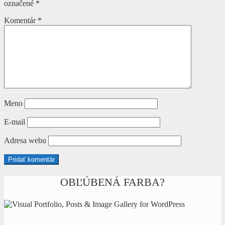
označené
*
Komentár
*
Meno
E-mail
Adresa webu
OBĽÚBENÁ FARBA?