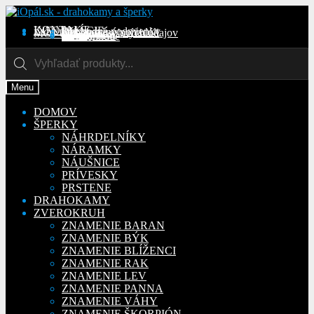
Preskočiť
Preskočiť
na
na
KONTAKT
INFORMÁCIE
Obchodné podmienky
Reklamačný poriadok
Ochrana osobných údajov
MÔJ ÚČET
Objednávky
Adresy
Detaily účtu
navigáciu
obsah
Na stiahnutie
Products
search
Menu
DOMOV
ŠPERKY
NÁHRDELNÍKY
NÁRAMKY
NÁUŠNICE
PRÍVESKY
PRSTENE
DRAHOKAMY
ZVEROKRUH
ZNAMENIE BARAN
ZNAMENIE BÝK
ZNAMENIE BLÍŽENCI
ZNAMENIE RAK
ZNAMENIE LEV
ZNAMENIE PANNA
ZNAMENIE VÁHY
ZNAMENIE ŠKORPIÓN