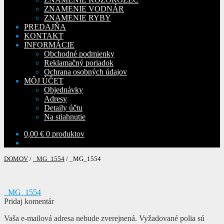
ZNAMENIE VODNÁR
ZNAMENIE RYBY
PREDAJŇA
KONTAKT
INFORMÁCIE
Obchodné podmienky
Reklamačný poriadok
Ochrana osobných údajov
MÔJ ÚČET
Objednávky
Adresy
Detaily účtu
Na stiahnutie
0,00
€
0 produktov
DOMOV
/
_MG_1554
/
_MG_1554
Navigácia
Predchádzajúci
_MG_1554
článok:
Pridaj komentár
v
Vaša e-mailová adresa nebude zverejnená.
Vyžadované polia sú
článku