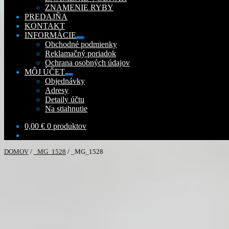
ZNAMENIE RYBY
PREDAJŇA
KONTAKT
INFORMÁCIE
Rozbaliť
Obchodné podmienky
podradené
Reklamačný poriadok
menu
Ochrana osobných údajov
MÔJ ÚČET
Rozbaliť
Objednávky
podradené
Adresy
menu
Detaily účtu
Na stiahnutie
0,00
€
0 produktov
DOMOV
/
_MG_1528
/
_MG_1528