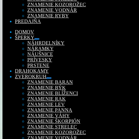
ZNAMENIE KOZOROŽEC
ZNAMENIE VODNÁR
ZNAMENIE RYBY
PREDAJŇA
DOMOV
ŠPERKY
Rozbaliť
NÁHRDELNÍKY
podradené
NÁRAMKY
menu
NÁUŠNICE
PRÍVESKY
PRSTENE
DRAHOKAMY
ZVEROKRUH
Rozbaliť
ZNAMENIE BARAN
podradené
ZNAMENIE BÝK
menu
ZNAMENIE BLÍŽENCI
ZNAMENIE RAK
ZNAMENIE LEV
ZNAMENIE PANNA
ZNAMENIE VÁHY
ZNAMENIE ŠKORPIÓN
ZNAMENIE STRELEC
ZNAMENIE KOZOROŽEC
ZNAMENIE VODNÁR