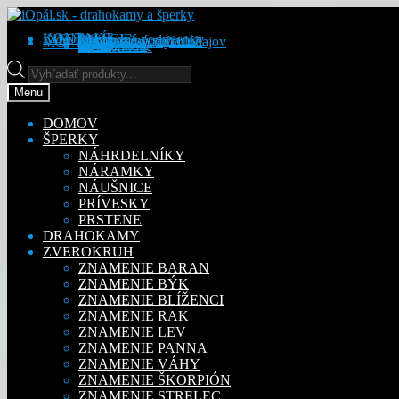
Preskočiť
Preskočiť
na
na
KONTAKT
INFORMÁCIE
Obchodné podmienky
Reklamačný poriadok
Ochrana osobných údajov
MÔJ ÚČET
Objednávky
Adresy
Detaily účtu
navigáciu
obsah
Na stiahnutie
Products
search
Menu
DOMOV
ŠPERKY
NÁHRDELNÍKY
NÁRAMKY
NÁUŠNICE
PRÍVESKY
PRSTENE
DRAHOKAMY
ZVEROKRUH
ZNAMENIE BARAN
ZNAMENIE BÝK
ZNAMENIE BLÍŽENCI
ZNAMENIE RAK
ZNAMENIE LEV
ZNAMENIE PANNA
ZNAMENIE VÁHY
ZNAMENIE ŠKORPIÓN
ZNAMENIE STRELEC