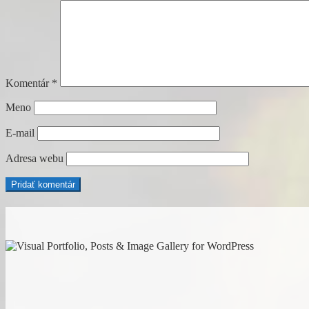
Komentár
*
Meno
E-mail
Adresa webu