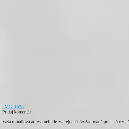
Navigácia
Predchádzajúci
_MG_1528
článok:
Pridaj komentár
v
Vaša e-mailová adresa nebude zverejnená.
Vyžadované polia sú ozna
článku