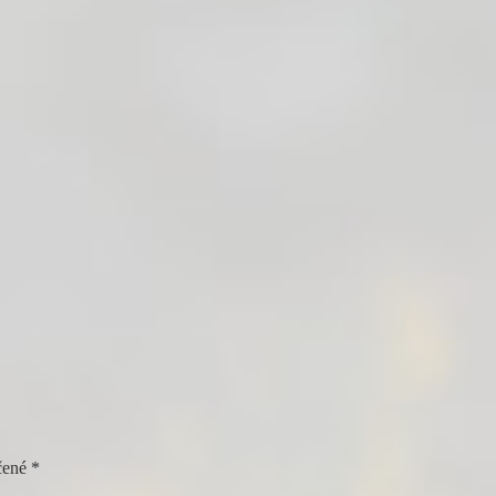
čené
*