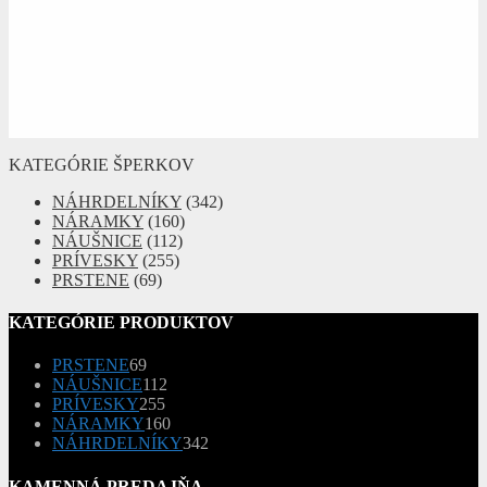
KATEGÓRIE ŠPERKOV
NÁHRDELNÍKY
(342)
NÁRAMKY
(160)
NÁUŠNICE
(112)
PRÍVESKY
(255)
PRSTENE
(69)
KATEGÓRIE PRODUKTOV
69
PRSTENE
69
produktov
112
NÁUŠNICE
112
255
produktov
PRÍVESKY
255
produktov
160
NÁRAMKY
160
produktov
342
NÁHRDELNÍKY
342
produktov
KAMENNÁ PREDAJŇA