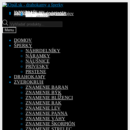
Preskočiť
Preskočiť
na
na
KONTAKT
INFORMÁCIE
Obchodné podmienky
Reklamačný poriadok
Ochrana osobných údajov
MÔJ ÚČET
Objednávky
Adresy
Detaily účtu
navigáciu
obsah
Na stiahnutie
Products
search
Menu
DOMOV
ŠPERKY
NÁHRDELNÍKY
NÁRAMKY
NÁUŠNICE
PRÍVESKY
PRSTENE
DRAHOKAMY
ZVEROKRUH
ZNAMENIE BARAN
ZNAMENIE BÝK
ZNAMENIE BLÍŽENCI
ZNAMENIE RAK
ZNAMENIE LEV
ZNAMENIE PANNA
ZNAMENIE VÁHY
ZNAMENIE ŠKORPIÓN
ZNAMENIE STRELEC