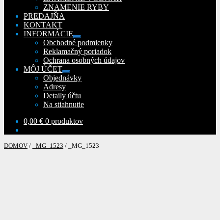
ZNAMENIE RYBY
PREDAJŇA
KONTAKT
INFORMÁCIE
Rozbaliť
Obchodné podmienky
podradené
Reklamačný poriadok
menu
Ochrana osobných údajov
MÔJ ÚČET
Rozbaliť
Objednávky
podradené
Adresy
menu
Detaily účtu
Na stiahnutie
0,00
€
0 produktov
DOMOV
/
_MG_1523
/
_MG_1523