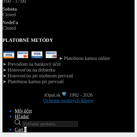
9:00 - 17:00
Sobota
Closed
Nedeľa
Closed
PLATOBNÉ METÓDY
➤ Platobnou kartou online
➤ Prevodom na bankový účet
➤ Hotovosťou na dobierku
➤ Hotovosťou pri osobnom prevzatí
➤ Platobnou kartou pri prevzatí
iOpal.sk
1992 - 2026
Ochrana osobných údajov
Môj účet
Hľadať
Products
search
Cart
0