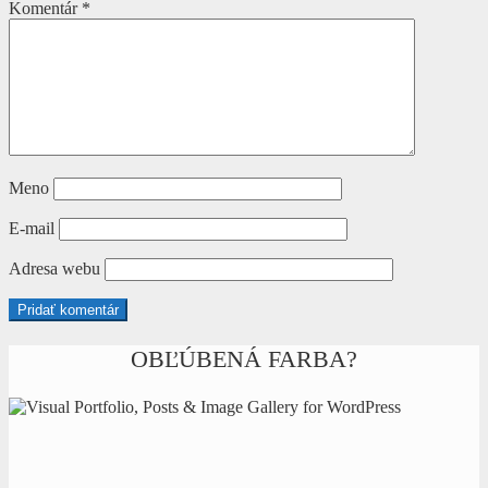
Komentár
*
Meno
E-mail
Adresa webu
OBĽÚBENÁ FARBA?