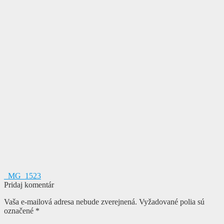
Navigácia
Predchádzajúci
_MG_1523
článok:
Pridaj komentár
v
Vaša e-mailová adresa nebude zverejnená.
Vyžadované polia sú
článku
označené
*