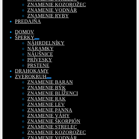
ZNAMENIE KOZOROŽEC
ZNAMENIE VODNÁR
ZNAMENIE RYBY
PREDAJŇA
DOMOV
ŠPERKY
Rozbaliť
NÁHRDELNÍKY
podradené
NÁRAMKY
menu
NÁUŠNICE
PRÍVESKY
PRSTENE
DRAHOKAMY
ZVEROKRUH
Rozbaliť
ZNAMENIE BARAN
podradené
ZNAMENIE BÝK
menu
ZNAMENIE BLÍŽENCI
ZNAMENIE RAK
ZNAMENIE LEV
ZNAMENIE PANNA
ZNAMENIE VÁHY
ZNAMENIE ŠKORPIÓN
ZNAMENIE STRELEC
ZNAMENIE KOZOROŽEC
ZNAMENIE VODNÁR