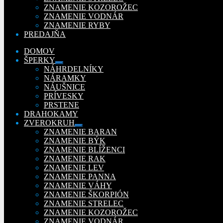
ZNAMENIE KOZOROŽEC
ZNAMENIE VODNÁR
ZNAMENIE RYBY
PREDAJŇA
DOMOV
ŠPERKY
Rozbaliť
NÁHRDELNÍKY
podradené
NÁRAMKY
menu
NÁUŠNICE
PRÍVESKY
PRSTENE
DRAHOKAMY
ZVEROKRUH
Rozbaliť
ZNAMENIE BARAN
podradené
ZNAMENIE BÝK
menu
ZNAMENIE BLÍŽENCI
ZNAMENIE RAK
ZNAMENIE LEV
ZNAMENIE PANNA
ZNAMENIE VÁHY
ZNAMENIE ŠKORPIÓN
ZNAMENIE STRELEC
ZNAMENIE KOZOROŽEC
ZNAMENIE VODNÁR