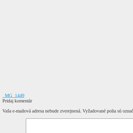
Navigácia
Predchádzajúci
_MG_1449
článok:
Pridaj komentár
v
Vaša e-mailová adresa nebude zverejnená.
Vyžadované polia sú ozna
článku