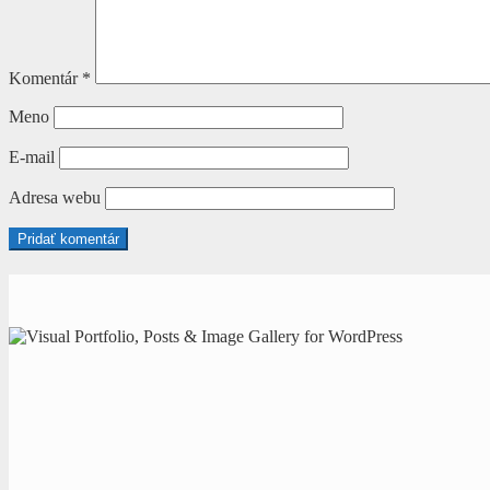
Komentár
*
Meno
E-mail
Adresa webu