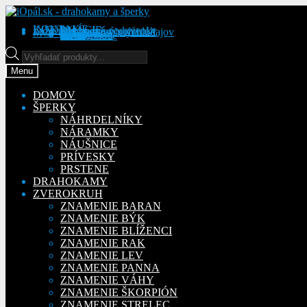
Preskočiť
Preskočiť
na
na
KONTAKT
INFORMÁCIE
Obchodné podmienky
Reklamačný poriadok
Ochrana osobných údajov
MÔJ ÚČET
Objednávky
Adresy
Detaily účtu
navigáciu
obsah
Na stiahnutie
Products
search
Menu
DOMOV
ŠPERKY
NÁHRDELNÍKY
NÁRAMKY
NÁUŠNICE
PRÍVESKY
PRSTENE
DRAHOKAMY
ZVEROKRUH
ZNAMENIE BARAN
ZNAMENIE BÝK
ZNAMENIE BLÍŽENCI
ZNAMENIE RAK
ZNAMENIE LEV
ZNAMENIE PANNA
ZNAMENIE VÁHY
ZNAMENIE ŠKORPIÓN
ZNAMENIE STRELEC