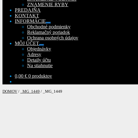
ZNAMENIE RYBY
PREDAJŇA
KONTAKT
INFORMÁCIE
Rozbaliť
Obchodné podmienky
podradené
Reklamačný poriadok
menu
Ochrana osobných údajov
MÔJ ÚČET
Rozbaliť
Objednávky
podradené
Adresy
menu
Detaily účtu
Na stiahnutie
0,00
€
0 produktov
DOMOV
/
_MG_1449
/
_MG_1449