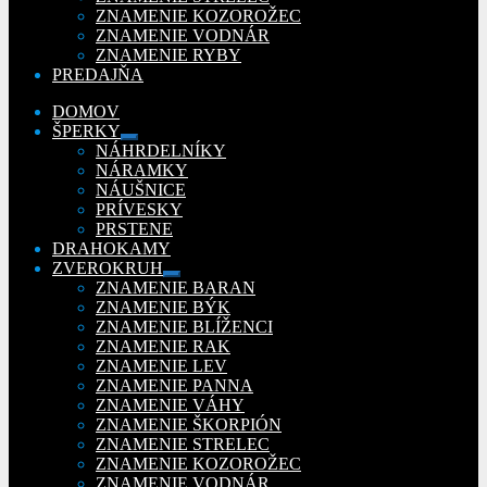
ZNAMENIE KOZOROŽEC
ZNAMENIE VODNÁR
ZNAMENIE RYBY
PREDAJŇA
DOMOV
ŠPERKY
Rozbaliť
NÁHRDELNÍKY
podradené
NÁRAMKY
menu
NÁUŠNICE
PRÍVESKY
PRSTENE
DRAHOKAMY
ZVEROKRUH
Rozbaliť
ZNAMENIE BARAN
podradené
ZNAMENIE BÝK
menu
ZNAMENIE BLÍŽENCI
ZNAMENIE RAK
ZNAMENIE LEV
ZNAMENIE PANNA
ZNAMENIE VÁHY
ZNAMENIE ŠKORPIÓN
ZNAMENIE STRELEC
ZNAMENIE KOZOROŽEC
ZNAMENIE VODNÁR