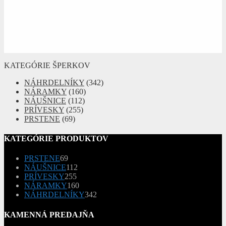
KATEGÓRIE ŠPERKOV
NÁHRDELNÍKY
(342)
NÁRAMKY
(160)
NÁUŠNICE
(112)
PRÍVESKY
(255)
PRSTENE
(69)
KATEGÓRIE PRODUKTOV
69
PRSTENE
69
produktov
112
NÁUŠNICE
112
255
produktov
PRÍVESKY
255
produktov
160
NÁRAMKY
160
produktov
342
NÁHRDELNÍKY
342
produktov
KAMENNÁ PREDAJŇA