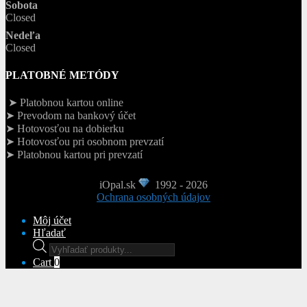
Sobota
Closed
Nedeľa
Closed
PLATOBNÉ METÓDY
➤ Platobnou kartou online
➤ Prevodom na bankový účet
➤ Hotovosťou na dobierku
➤ Hotovosťou pri osobnom prevzatí
➤ Platobnou kartou pri prevzatí
iOpal.sk
1992 - 2026
Ochrana osobných údajov
Môj účet
Hľadať
Products
search
Cart
0