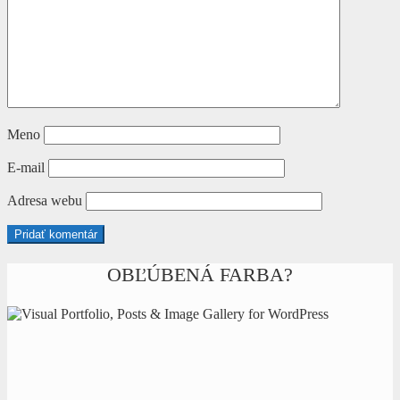
Meno
E-mail
Adresa webu
OBĽÚBENÁ FARBA?