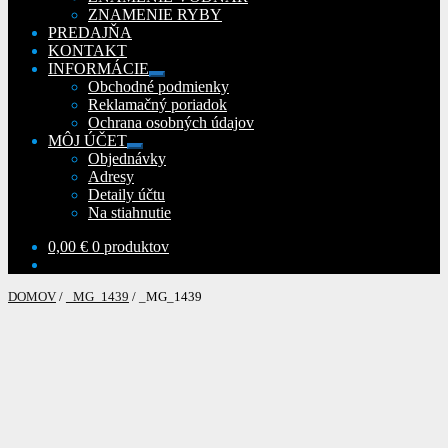
ZNAMENIE RYBY
PREDAJŇA
KONTAKT
INFORMÁCIE
Rozbaliť
Obchodné podmienky
podradené
Reklamačný poriadok
menu
Ochrana osobných údajov
MÔJ ÚČET
Rozbaliť
Objednávky
podradené
Adresy
menu
Detaily účtu
Na stiahnutie
0,00
€
0 produktov
DOMOV
/
_MG_1439
/
_MG_1439