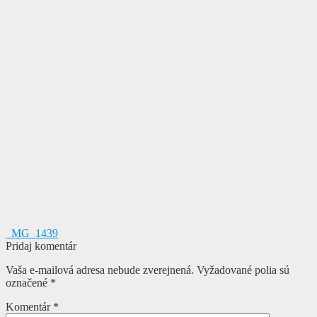
Navigácia
Predchádzajúci
_MG_1439
článok:
Pridaj komentár
v
Vaša e-mailová adresa nebude zverejnená.
Vyžadované polia sú
článku
označené
*
Komentár
*