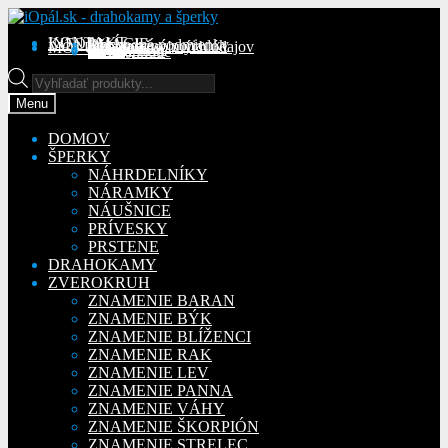
Preskočiť
Preskočiť
na
na
KONTAKT
INFORMÁCIE
Obchodné podmienky
Reklamačný poriadok
Ochrana osobných údajov
MÔJ ÚČET
Objednávky
Adresy
Detaily účtu
navigáciu
obsah
Na stiahnutie
Products
search
Menu
DOMOV
ŠPERKY
NÁHRDELNÍKY
NÁRAMKY
NÁUŠNICE
PRÍVESKY
PRSTENE
DRAHOKAMY
ZVEROKRUH
ZNAMENIE BARAN
ZNAMENIE BÝK
ZNAMENIE BLÍŽENCI
ZNAMENIE RAK
ZNAMENIE LEV
ZNAMENIE PANNA
ZNAMENIE VÁHY
ZNAMENIE ŠKORPIÓN
ZNAMENIE STRELEC