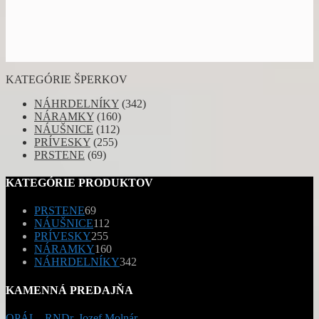
KATEGÓRIE ŠPERKOV
NÁHRDELNÍKY
(342)
NÁRAMKY
(160)
NÁUŠNICE
(112)
PRÍVESKY
(255)
PRSTENE
(69)
KATEGÓRIE PRODUKTOV
69
PRSTENE
69
produktov
112
NÁUŠNICE
112
255
produktov
PRÍVESKY
255
produktov
160
NÁRAMKY
160
produktov
342
NÁHRDELNÍKY
342
produktov
KAMENNÁ PREDAJŇA
OPÁL - RNDr. Jozef Molnár