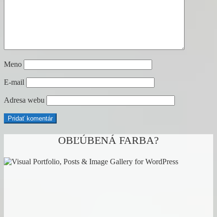
Meno
E-mail
Adresa webu
OBĽÚBENÁ FARBA?