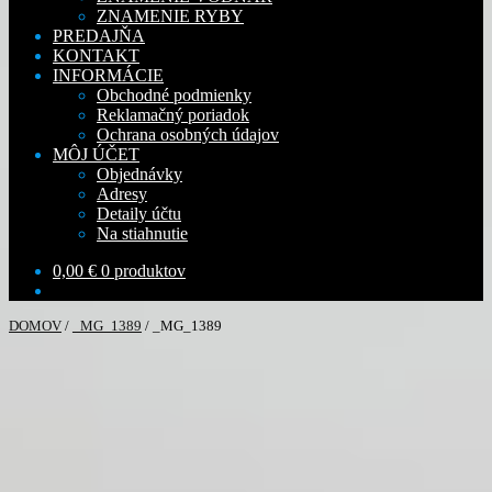
ZNAMENIE RYBY
PREDAJŇA
KONTAKT
INFORMÁCIE
Obchodné podmienky
Reklamačný poriadok
Ochrana osobných údajov
MÔJ ÚČET
Objednávky
Adresy
Detaily účtu
Na stiahnutie
0,00
€
0 produktov
DOMOV
/
_MG_1389
/
_MG_1389