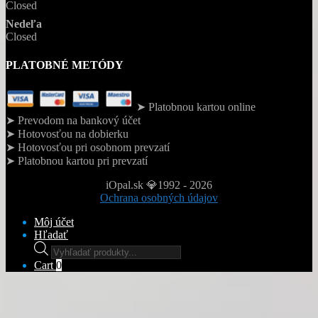
Closed
Nedeľa
Closed
PLATOBNÉ METÓDY
➤ Platobnou kartou online
➤ Prevodom na bankový účet
➤ Hotovosťou na dobierku
➤ Hotovosťou pri osobnom prevzatí
➤ Platobnou kartou pri prevzatí
iOpal.sk 💎1992 - 2026
Ochrana osobných údajov
Môj účet
Hľadať
Products
search
Cart
0