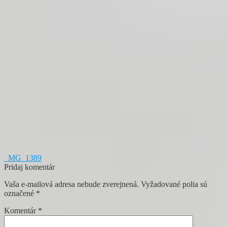
Navigácia
Predchádzajúci
_MG_1389
článok:
Pridaj komentár
v
Vaša e-mailová adresa nebude zverejnená.
Vyžadované polia sú
článku
označené
*
Komentár
*