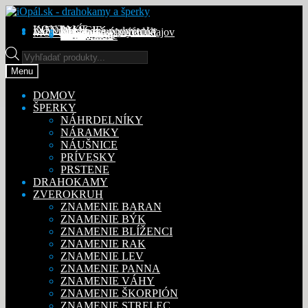
Preskočiť
Preskočiť
na
na
KONTAKT
INFORMÁCIE
Obchodné podmienky
Reklamačný poriadok
Ochrana osobných údajov
MÔJ ÚČET
Objednávky
Adresy
Detaily účtu
navigáciu
obsah
Na stiahnutie
Products
search
Menu
DOMOV
ŠPERKY
NÁHRDELNÍKY
NÁRAMKY
NÁUŠNICE
PRÍVESKY
PRSTENE
DRAHOKAMY
ZVEROKRUH
ZNAMENIE BARAN
ZNAMENIE BÝK
ZNAMENIE BLÍŽENCI
ZNAMENIE RAK
ZNAMENIE LEV
ZNAMENIE PANNA
ZNAMENIE VÁHY
ZNAMENIE ŠKORPIÓN
ZNAMENIE STRELEC