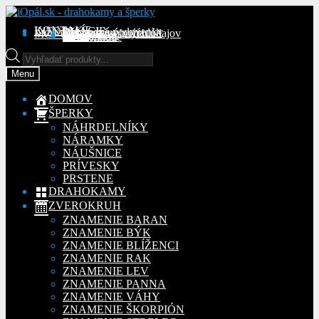
Preskočiť
Preskočiť
na
na
KONTAKT
INFORMÁCIE
Obchodné podmienky
Reklamačný poriadok
Ochrana osobných údajov
MÔJ ÚČET
Objednávky
Adresy
Detaily účtu
navigáciu
obsah
Na stiahnutie
Products
search
Menu
DOMOV
ŠPERKY
NÁHRDELNÍKY
NÁRAMKY
NÁUŠNICE
PRÍVESKY
PRSTENE
DRAHOKAMY
ZVEROKRUH
ZNAMENIE BARAN
ZNAMENIE BÝK
ZNAMENIE BLÍŽENCI
ZNAMENIE RAK
ZNAMENIE LEV
ZNAMENIE PANNA
ZNAMENIE VÁHY
ZNAMENIE ŠKORPIÓN