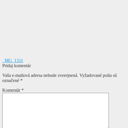
Navigácia
Predchádzajúci
_MG_1311
článok:
Pridaj komentár
v
Vaša e-mailová adresa nebude zverejnená.
Vyžadované polia sú
článku
označené
*
Komentár
*