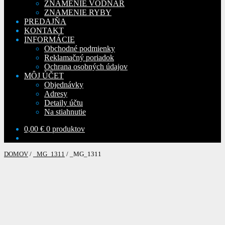
ZNAMENIE VODNÁR
ZNAMENIE RYBY
PREDAJŇA
KONTAKT
INFORMÁCIE
Obchodné podmienky
Reklamačný poriadok
Ochrana osobných údajov
MÔJ ÚČET
Objednávky
Adresy
Detaily účtu
Na stiahnutie
0,00
€
0 produktov
DOMOV
/
_MG_1311
/
_MG_1311