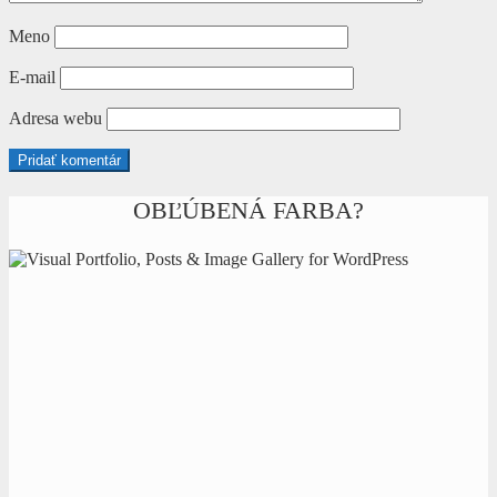
Meno
E-mail
Adresa webu
OBĽÚBENÁ FARBA?