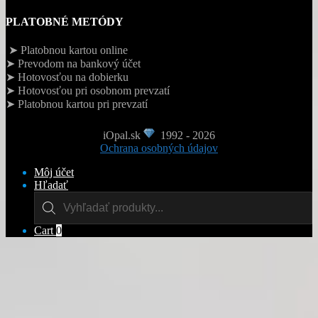
PLATOBNÉ METÓDY
➤ Platobnou kartou online
➤ Prevodom na bankový účet
➤ Hotovosťou na dobierku
➤ Hotovosťou pri osobnom prevzatí
➤ Platobnou kartou pri prevzatí
iOpal.sk
1992 - 2026
Ochrana osobných údajov
Môj účet
Hľadať
Products
search
Cart
0