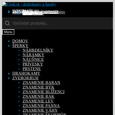
Preskočiť
Preskočiť
na
na
KONTAKT
INFORMÁCIE
Obchodné podmienky
Reklamačný poriadok
Ochrana osobných údajov
MÔJ ÚČET
Objednávky
Adresy
Detaily účtu
navigáciu
obsah
Na stiahnutie
Products
search
Menu
DOMOV
ŠPERKY
NÁHRDELNÍKY
NÁRAMKY
NÁUŠNICE
PRÍVESKY
PRSTENE
DRAHOKAMY
ZVEROKRUH
ZNAMENIE BARAN
ZNAMENIE BÝK
ZNAMENIE BLÍŽENCI
ZNAMENIE RAK
ZNAMENIE LEV
ZNAMENIE PANNA
ZNAMENIE VÁHY
ZNAMENIE ŠKORPIÓN