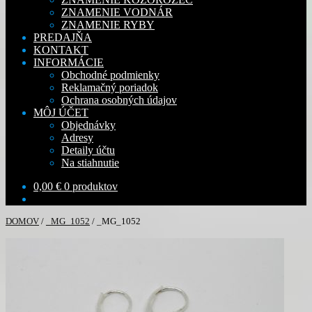
ZNAMENIE VODNÁR
ZNAMENIE RYBY
PREDAJŇA
KONTAKT
INFORMÁCIE
Obchodné podmienky
Reklamačný poriadok
Ochrana osobných údajov
MÔJ ÚČET
Objednávky
Adresy
Detaily účtu
Na stiahnutie
0,00
€
0 produktov
DOMOV
/
_MG_1052
/
_MG_1052