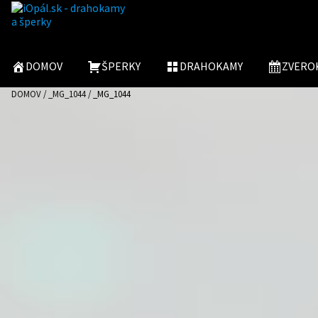
Preskočiť
Preskočiť
na
na
navigáciu
obsah
DOMOV
ŠPERKY
DRAHOKAMY
ZVERO
DOMOV
/
_MG_1044
/
_MG_1044