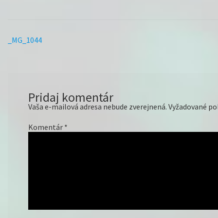
Predchádzajúci
_MG_1044
Navigácia
článok:
v
článku
Pridaj komentár
Vaša e-mailová adresa nebude zverejnená.
Vyžadované po
Komentár
*