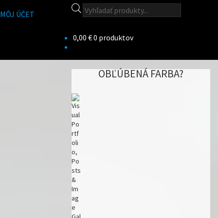
Products
MÔJ ÚČET
search
0,00
€
0 produktov
OBĽÚBENÁ FARBA?