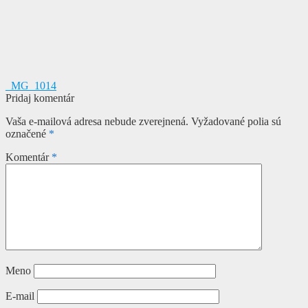
Navigácia
Predchádzajúci
_MG_1014
článok:
Pridaj komentár
v
Vaša e-mailová adresa nebude zverejnená.
Vyžadované polia sú
článku
označené
*
Komentár
*
Meno
E-mail