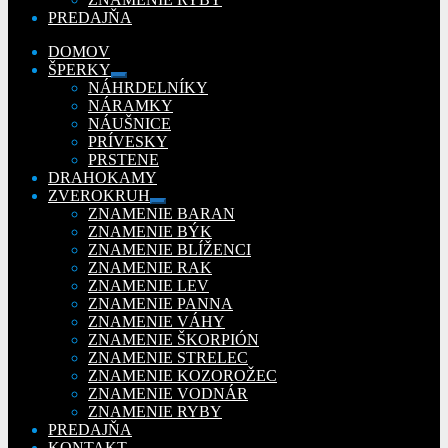
PREDAJŇA
DOMOV
ŠPERKY
Rozbaliť
NÁHRDELNÍKY
podradené
NÁRAMKY
menu
NÁUŠNICE
PRÍVESKY
PRSTENE
DRAHOKAMY
ZVEROKRUH
Rozbaliť
ZNAMENIE BARAN
podradené
ZNAMENIE BÝK
menu
ZNAMENIE BLÍŽENCI
ZNAMENIE RAK
ZNAMENIE LEV
ZNAMENIE PANNA
ZNAMENIE VÁHY
ZNAMENIE ŠKORPIÓN
ZNAMENIE STRELEC
ZNAMENIE KOZOROŽEC
ZNAMENIE VODNÁR
ZNAMENIE RYBY
PREDAJŇA
KONTAKT