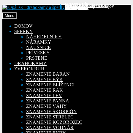
KONTAKT
INFORMÁCIE
Obchodné podmienky
Reklamačný poriadok
Ochrana osobných údajov
MÔJ ÚČET
Objednávky
Preskočiť
Preskočiť
Adresy
Detaily účtu
Na stiahnutie
na
na
Menu
navigáciu
obsah
DOMOV
ŠPERKY
NÁHRDELNÍKY
NÁRAMKY
NÁUŠNICE
PRÍVESKY
PRSTENE
DRAHOKAMY
ZVEROKRUH
ZNAMENIE BARAN
ZNAMENIE BÝK
ZNAMENIE BLÍŽENCI
ZNAMENIE RAK
ZNAMENIE LEV
ZNAMENIE PANNA
ZNAMENIE VÁHY
ZNAMENIE ŠKORPIÓN
ZNAMENIE STRELEC
ZNAMENIE KOZOROŽEC
ZNAMENIE VODNÁR
ZNAMENIE RYBY