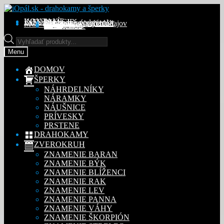
Preskočiť
Preskočiť
na
na
KONTAKT
INFORMÁCIE
Obchodné podmienky
Reklamačný poriadok
Ochrana osobných údajov
MÔJ ÚČET
Objednávky
Adresy
Detaily účtu
navigáciu
obsah
Na stiahnutie
Products
search
Menu
DOMOV
ŠPERKY
NÁHRDELNÍKY
NÁRAMKY
NÁUŠNICE
PRÍVESKY
PRSTENE
DRAHOKAMY
ZVEROKRUH
ZNAMENIE BARAN
ZNAMENIE BÝK
ZNAMENIE BLÍŽENCI
ZNAMENIE RAK
ZNAMENIE LEV
ZNAMENIE PANNA
ZNAMENIE VÁHY
ZNAMENIE ŠKORPIÓN