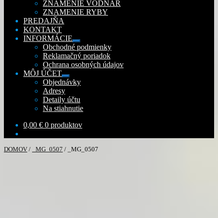
ZNAMENIE VODNÁR
ZNAMENIE RYBY
PREDAJŇA
KONTAKT
INFORMÁCIE
Rozbaliť
Obchodné podmienky
podradené
Reklamačný poriadok
menu
Ochrana osobných údajov
MÔJ ÚČET
Rozbaliť
Objednávky
podradené
Adresy
menu
Detaily účtu
Na stiahnutie
0,00
€
0 produktov
DOMOV
/
_MG_0507
/
_MG_0507