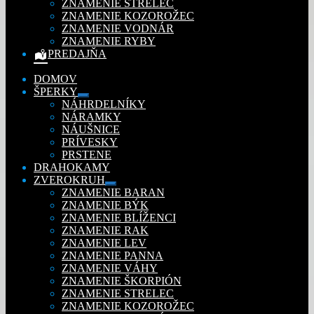
ZNAMENIE STRELEC
ZNAMENIE KOZOROŽEC
ZNAMENIE VODNÁR
ZNAMENIE RYBY
PREDAJŇA
DOMOV
ŠPERKY
Rozbaliť
NÁHRDELNÍKY
podradené
NÁRAMKY
menu
NÁUŠNICE
PRÍVESKY
PRSTENE
DRAHOKAMY
ZVEROKRUH
Rozbaliť
ZNAMENIE BARAN
podradené
ZNAMENIE BÝK
menu
ZNAMENIE BLÍŽENCI
ZNAMENIE RAK
ZNAMENIE LEV
ZNAMENIE PANNA
ZNAMENIE VÁHY
ZNAMENIE ŠKORPIÓN
ZNAMENIE STRELEC
ZNAMENIE KOZOROŽEC