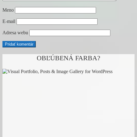
Meno
E-mail
Adresa webu
OBĽÚBENÁ FARBA?