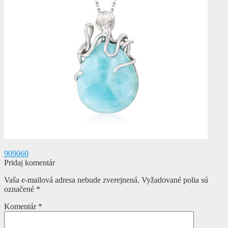
Navigácia
Predchádzajúci
909060
článok:
Pridaj komentár
v
Vaša e-mailová adresa nebude zverejnená.
Vyžadované polia sú
článku
označené
*
Komentár
*