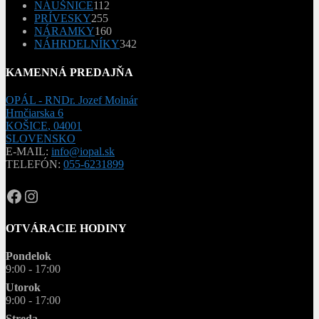
produktov
112
NÁUŠNICE
112
255
produktov
PRÍVESKY
255
produktov
160
NÁRAMKY
160
produktov
342
NÁHRDELNÍKY
342
produktov
KAMENNÁ PREDAJŇA
OPÁL - RNDr. Jozef Molnár
Hrnčiarska 6
KOŠICE
,
04001
SLOVENSKO
E-MAIL:
info@iopal.sk
TELEFÓN:
055-6231899
OPAL.drahokamy
opal.drahokamy
OTVÁRACIE HODINY
Pondelok
9:00 - 17:00
Utorok
9:00 - 17:00
Streda