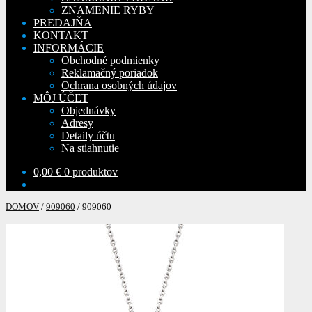
ZNAMENIE RYBY
PREDAJŇA
KONTAKT
INFORMÁCIE
Obchodné podmienky
Reklamačný poriadok
Ochrana osobných údajov
MÔJ ÚČET
Objednávky
Adresy
Detaily účtu
Na stiahnutie
0,00
€
0 produktov
DOMOV
/
909060
/
909060