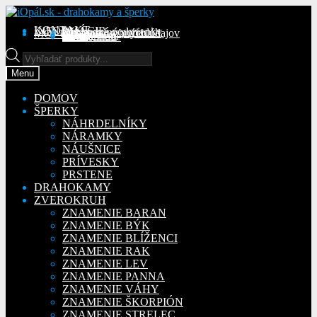
Preskočiť
Preskočiť
na
na
KONTAKT
INFORMÁCIE
Obchodné podmienky
Reklamačný poriadok
Ochrana osobných údajov
MÔJ ÚČET
Objednávky
Adresy
Detaily účtu
navigáciu
obsah
Na stiahnutie
Products
search
Menu
DOMOV
ŠPERKY
NÁHRDELNÍKY
NÁRAMKY
NÁUŠNICE
PRÍVESKY
PRSTENE
DRAHOKAMY
ZVEROKRUH
ZNAMENIE BARAN
ZNAMENIE BÝK
ZNAMENIE BLÍŽENCI
ZNAMENIE RAK
ZNAMENIE LEV
ZNAMENIE PANNA
ZNAMENIE VÁHY
ZNAMENIE ŠKORPIÓN
ZNAMENIE STRELEC