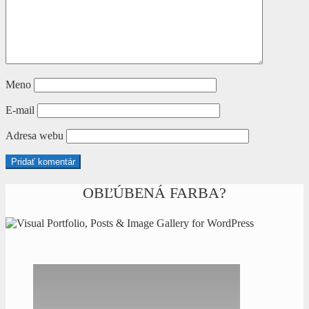
Meno
E-mail
Adresa webu
OBĽÚBENÁ FARBA?