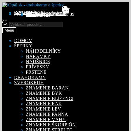
Preskočiť
Preskočiť
na
na
KONTAKT
INFORMÁCIE
Obchodné podmienky
Reklamačný poriadok
Ochrana osobných údajov
MÔJ ÚČET
Objednávky
Adresy
Detaily účtu
navigáciu
obsah
Na stiahnutie
Products
search
Menu
DOMOV
ŠPERKY
NÁHRDELNÍKY
NÁRAMKY
NÁUŠNICE
PRÍVESKY
PRSTENE
DRAHOKAMY
ZVEROKRUH
ZNAMENIE BARAN
ZNAMENIE BÝK
ZNAMENIE BLÍŽENCI
ZNAMENIE RAK
ZNAMENIE LEV
ZNAMENIE PANNA
ZNAMENIE VÁHY
ZNAMENIE ŠKORPIÓN
ZNAMENIE STRELEC