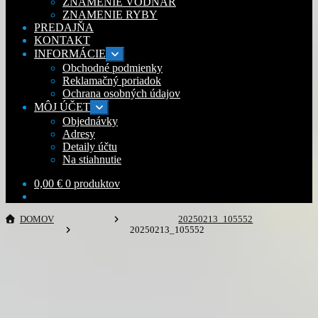
ZNAMENIE VODNÁR
ZNAMENIE RYBY
PREDAJŇA
KONTAKT
INFORMÁCIE
Rozbaliť
podradené
Obchodné podmienky
menu
Reklamačný poriadok
Ochrana osobných údajov
MÔJ ÚČET
Rozbaliť
podradené
Objednávky
menu
Adresy
Detaily účtu
Na stiahnutie
0,00
€
0 produktov
DOMOV
20250213_105552
20250213_105552