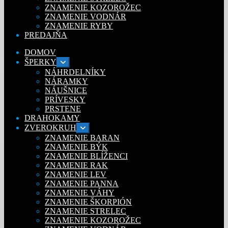
ZNAMENIE KOZOROŽEC
ZNAMENIE VODNÁR
ZNAMENIE RYBY
PREDAJŇA
DOMOV
ŠPERKY
Rozbaliť
podradené
NÁHRDELNÍKY
menu
NÁRAMKY
NÁUŠNICE
PRÍVESKY
PRSTENE
DRAHOKAMY
ZVEROKRUH
Rozbaliť
podradené
ZNAMENIE BARAN
menu
ZNAMENIE BÝK
ZNAMENIE BLÍŽENCI
ZNAMENIE RAK
ZNAMENIE LEV
ZNAMENIE PANNA
ZNAMENIE VÁHY
ZNAMENIE ŠKORPIÓN
ZNAMENIE STRELEC
ZNAMENIE KOZOROŽEC