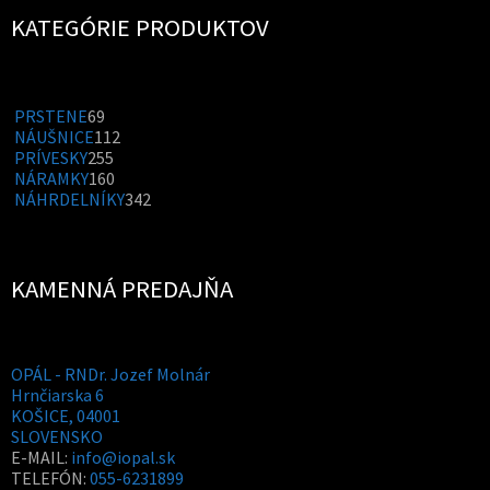
KATEGÓRIE PRODUKTOV
69
PRSTENE
69
produktov
112
NÁUŠNICE
112
255
produktov
PRÍVESKY
255
produktov
160
NÁRAMKY
160
produktov
342
NÁHRDELNÍKY
342
produktov
KAMENNÁ PREDAJŇA
OPÁL - RNDr. Jozef Molnár
Hrnčiarska 6
KOŠICE
,
04001
SLOVENSKO
E-MAIL:
info@iopal.sk
TELEFÓN:
055-6231899