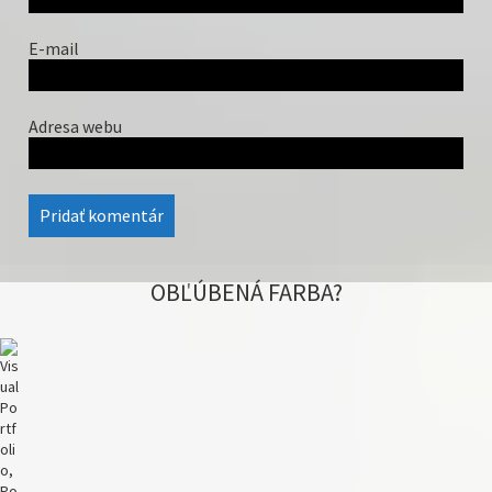
n
u
E-mail
Adresa webu
OBĽÚBENÁ FARBA?