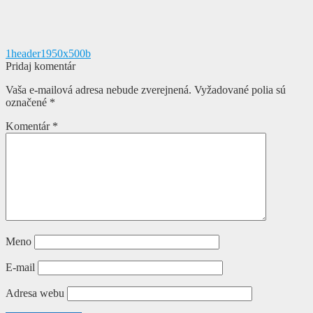
Navigácia
Predchádzajúci
1header1950x500b
článok:
Pridaj komentár
v
Vaša e-mailová adresa nebude zverejnená.
Vyžadované polia sú
článku
označené
*
Komentár
*
Meno
E-mail
Adresa webu