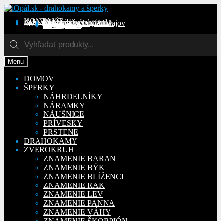
Preskočiť
Preskočiť
na
na
KONTAKT
INFORMÁCIE
Obchodné podmienky
Reklamačný poriadok
Ochrana osobných údajov
MÔJ ÚČET
Objednávky
Adresy
Detaily účtu
navigáciu
obsah
Na stiahnutie
Products
search
Menu
DOMOV
ŠPERKY
NÁHRDELNÍKY
NÁRAMKY
NÁUŠNICE
PRÍVESKY
PRSTENE
DRAHOKAMY
ZVEROKRUH
ZNAMENIE BARAN
ZNAMENIE BÝK
ZNAMENIE BLÍŽENCI
ZNAMENIE RAK
ZNAMENIE LEV
ZNAMENIE PANNA
ZNAMENIE VÁHY
ZNAMENIE ŠKORPIÓN