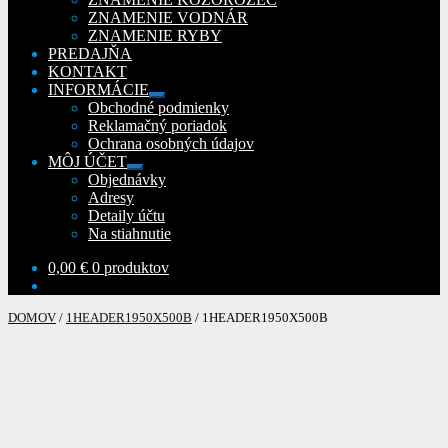
ZNAMENIE VODNÁR
ZNAMENIE RYBY
PREDAJŇA
KONTAKT
INFORMÁCIE
Rozbaliť
Obchodné podmienky
podradené
Reklamačný poriadok
menu
Ochrana osobných údajov
MÔJ ÚČET
Rozbaliť
Objednávky
podradené
Adresy
menu
Detaily účtu
Na stiahnutie
0,00
€
0 produktov
DOMOV
/
1HEADER1950X500B
/
1HEADER1950X500B