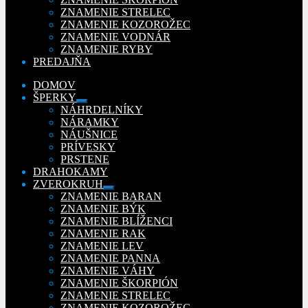
ZNAMENIE STRELEC
ZNAMENIE KOZOROŽEC
ZNAMENIE VODNÁR
ZNAMENIE RYBY
PREDAJŇA
DOMOV
ŠPERKY
Rozbaliť
NÁHRDELNÍKY
podradené
NÁRAMKY
menu
NÁUŠNICE
PRÍVESKY
PRSTENE
DRAHOKAMY
ZVEROKRUH
Rozbaliť
ZNAMENIE BARAN
podradené
ZNAMENIE BÝK
menu
ZNAMENIE BLÍŽENCI
ZNAMENIE RAK
ZNAMENIE LEV
ZNAMENIE PANNA
ZNAMENIE VÁHY
ZNAMENIE ŠKORPIÓN
ZNAMENIE STRELEC
ZNAMENIE KOZOROŽEC