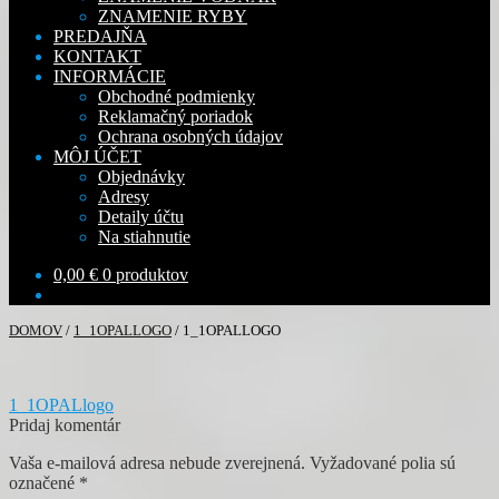
ZNAMENIE RYBY
PREDAJŇA
KONTAKT
INFORMÁCIE
Obchodné podmienky
Reklamačný poriadok
Ochrana osobných údajov
MÔJ ÚČET
Objednávky
Adresy
Detaily účtu
Na stiahnutie
0,00
€
0 produktov
DOMOV
/
1_1OPALLOGO
/
1_1OPALLOGO
Navigácia
Predchádzajúci
1_1OPALlogo
článok:
Pridaj komentár
v
Vaša e-mailová adresa nebude zverejnená.
Vyžadované polia sú
článku
označené
*