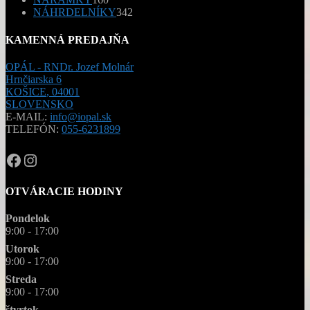
produktov
342
NÁHRDELNÍKY
342
produktov
KAMENNÁ PREDAJŇA
OPÁL - RNDr. Jozef Molnár
Hrnčiarska 6
KOŠICE
,
04001
SLOVENSKO
E-MAIL:
info@iopal.sk
TELEFÓN:
055-6231899
OPAL.drahokamy
opal.drahokamy
OTVÁRACIE HODINY
Pondelok
9:00 - 17:00
Utorok
9:00 - 17:00
Streda
9:00 - 17:00
štvrtok