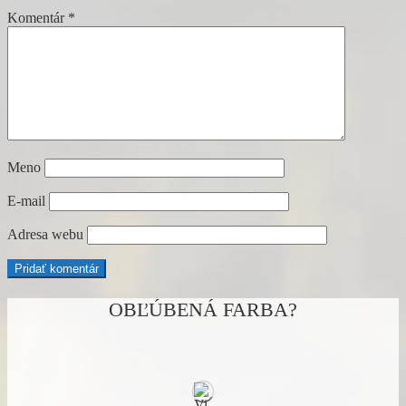
Komentár
*
Meno
E-mail
Adresa webu
OBĽÚBENÁ FARBA?