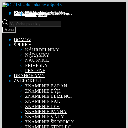
Preskočiť
Preskočiť
na
na
KONTAKT
INFORMÁCIE
Obchodné podmienky
Reklamačný poriadok
Ochrana osobných údajov
MÔJ ÚČET
Objednávky
Adresy
Detaily účtu
navigáciu
obsah
Na stiahnutie
Products
search
Menu
DOMOV
ŠPERKY
NÁHRDELNÍKY
NÁRAMKY
NÁUŠNICE
PRÍVESKY
PRSTENE
DRAHOKAMY
ZVEROKRUH
ZNAMENIE BARAN
ZNAMENIE BÝK
ZNAMENIE BLÍŽENCI
ZNAMENIE RAK
ZNAMENIE LEV
ZNAMENIE PANNA
ZNAMENIE VÁHY
ZNAMENIE ŠKORPIÓN
ZNAMENIE STRELEC