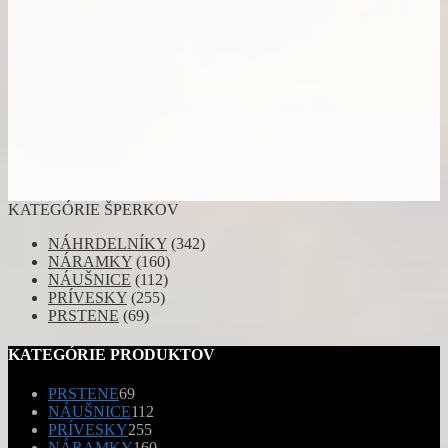
KATEGÓRIE ŠPERKOV
NÁHRDELNÍKY
(342)
NÁRAMKY
(160)
NÁUŠNICE
(112)
PRÍVESKY
(255)
PRSTENE
(69)
KATEGÓRIE PRODUKTOV
69
PRSTENE
69
produktov
112
NÁUŠNICE
112
255
produktov
PRÍVESKY
255
produktov
160
NÁRAMKY
160